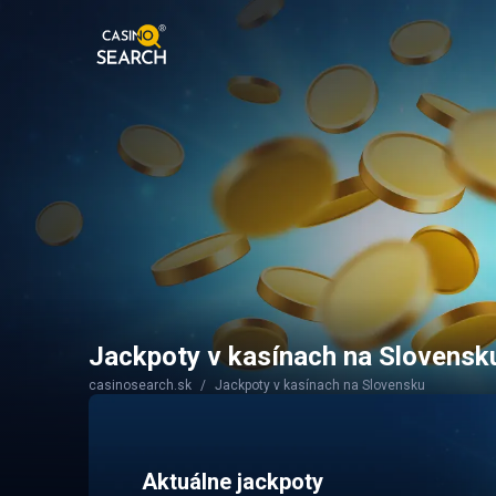
Jackpoty v kasínach na Slovensk
casinosearch.sk
Jackpoty v kasínach na Slovensku
Aktuálne jackpoty