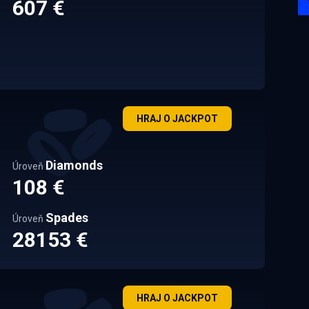
607 €
HRAJ O JACKPOT
Diamonds
Úroveň
108 €
Spades
Úroveň
28153 €
HRAJ O JACKPOT