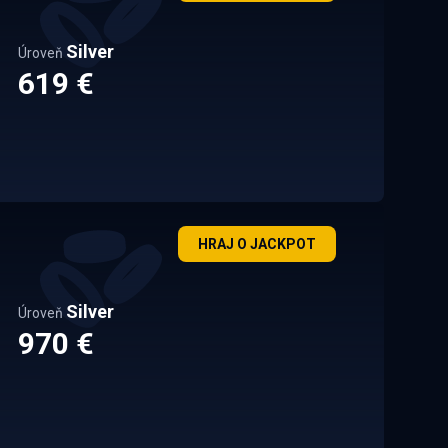
Silver
Úroveň
619 €
HRAJ O JACKPOT
Silver
Úroveň
970 €