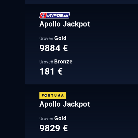
Apollo Jackpot
Gold
Úroveň
9884 €
Bronze
Úroveň
POZOR, T
181 €
Apollo Jackpot
Gold
Úroveň
9829 €