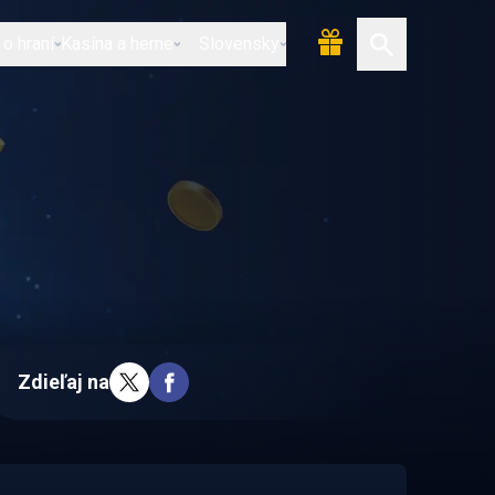
 o hraní
Kasína a herne
Slovensky
Zdieľaj na