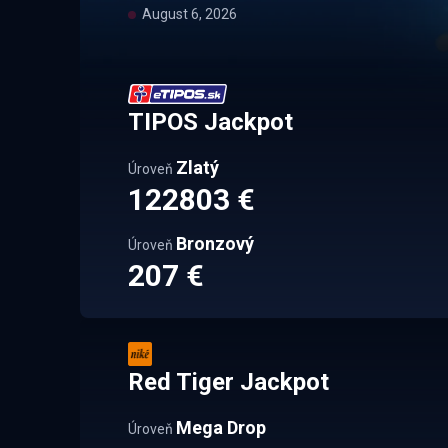
August 6, 2026
TIPOS Jackpot
Zlatý
Úroveň
122803 €
Bronzový
Úroveň
207 €
Red Tiger Jackpot
Mega Drop
Úroveň