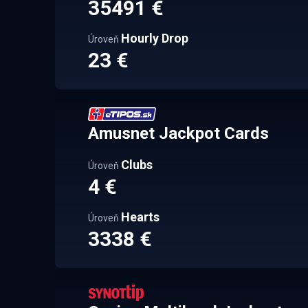
35491 €
Hourly Drop
Úroveň
23 €
Amusnet Jackpot Cards
Clubs
Úroveň
4 €
Hearts
Úroveň
3338 €