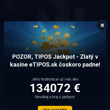
LIVE kasínové hry
Moderné technológie skĺbili v sebe jedinečný pocit a
POZOR, TIPOS Jackpot - Zlatý v
vzrušenie z hry spolu s hrou naživo podobnou ako v
kasíne eTIPOS.sk čoskoro padne!
kamennom kasíne. Stačí sa pohodlne usadiť v
obývačke a skúsiť nevšedný zážitok pri online hre cez
ČÍTAJ VIAC
internet.
Jeho hodnota je už viac ako
134072 €
Zdieľaj na
Neváhaj a hraj o jackpot.
Sledujte nás