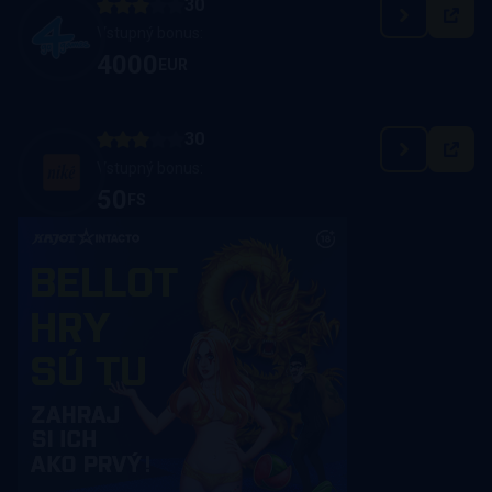
30
Vstupný bonus:
4000
EUR
30
Vstupný bonus:
50
FS