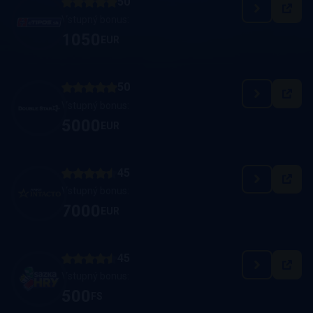
50
Vstupný bonus:
1050
EUR
50
Vstupný bonus:
5000
EUR
45
Vstupný bonus:
7000
EUR
45
Vstupný bonus:
500
FS