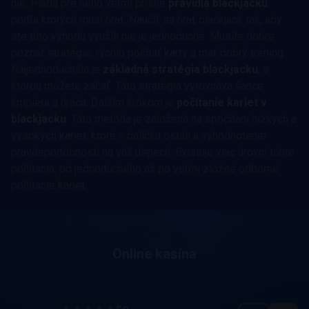
nie. Platia pre neho veľmi prísne
pravidlá blackjacku
,
podľa ktorých musí hrať. Naučiť sa hrať blackjack tak, aby
ste túto výhodu využili nie je jednoduché. Musíte dobre
poznať stratégie, rýchlo počítať karty a mať dobrý tréning.
Najjednoduchšia je
základná stratégia blackjacku
, s
ktorou môžete začať. Táto stratégia vyrovnáva šance
krupiéra a hráča. Ďalším krokom je
počítanie kariet v
blackjacku
. Táto metóda je založená na spočítaní nízkych a
vysokých kariet, ktoré v balíčku ostali a vyhodnotenie
pravdepodobnosti na váš úspech. Existuje viac úrovní tohto
počítania, od jednoduchého až po veľmi zložité odborné
počítanie kariet.
Online kasína