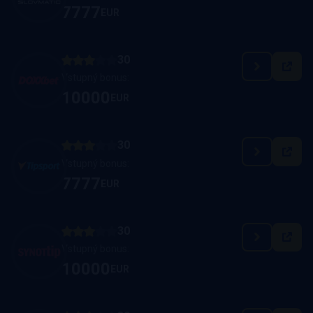
7777
EUR
30
Vstupný bonus:
10000
EUR
30
Vstupný bonus:
7777
EUR
30
Vstupný bonus:
10000
EUR