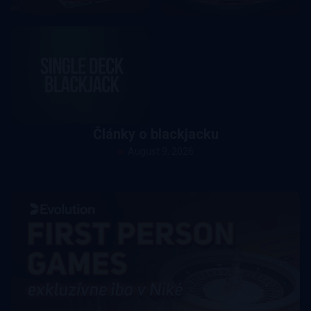
Články o blackjacku
August 9, 2026