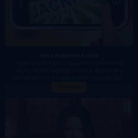
Hra v mobilnom kasíne
Moderné technológie postupujú míľovými krokmi a
dnes si môžete obľúbenú hru zahrať kedykoľvek z
pohodlia domova. A svoj prvý milión vyhrať pokojne aj
na oslave strýkovej šesťdesiatky - cez mobil.
ČÍTAJ VIAC