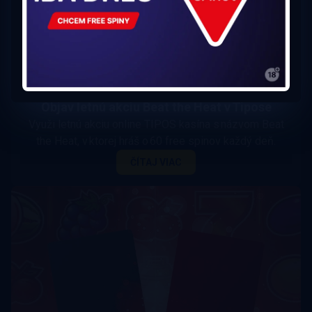
Objav letnú akciu Beat the Heat v Tipose
Využi letnú akciu online TIPOS kasína s názvom Beat
the Heat, v ktorej hráš o 60 free spinov každý deň.
ČÍTAJ VIAC