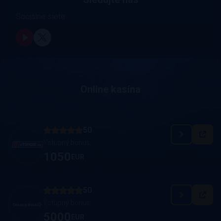
Sociálne siete
Online kasína
50
Vstupný bonus:
1050
EUR
50
Vstupný bonus:
5000
EUR