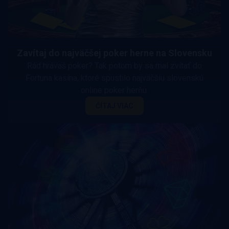
Zavítaj do najväčšej poker herne na Slovensku
Rád hrávaš poker? Tak potom by sa mal zvítať do
Fortuna kasína, ktoré spustilo najväčšiu slovenskú
online poker herňu.
ČÍTAJ VIAC