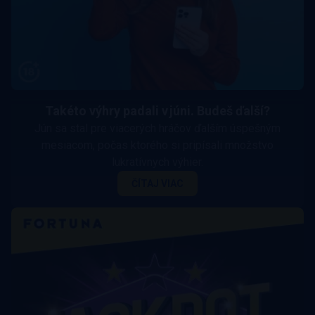
Takéto výhry padali v júni. Budeš ďalší?
Jún sa stal pre viacerých hráčov ďalším úspešným
mesiacom, počas ktorého si pripísali množstvo
lukratívnych výhier.
ČÍTAJ VIAC