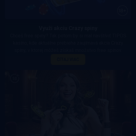
Využi akciu Crazy spiny
Chceš free spiny? Tak potom by si mal navštíviť TIPOS
kasíno, kde aktuálne prebieha zaujímavá akcia Crazy
spiny, v ktorej môžeš získaš množstvo free spinov.
ČÍTAJ VIAC