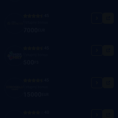
45
Vstupný bonus:
7000
EUR
45
Vstupný bonus:
500
FS
45
Vstupný bonus:
15000
EUR
40