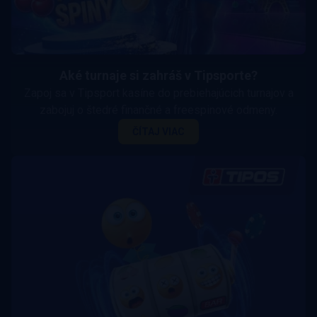
Aké turnaje si zahráš v Tipsporte?
Zapoj sa v Tipsport kasíne do prebiehajúcich turnajov a
zabojuj o štedré finančné a freespinové odmeny.
ČÍTAJ VIAC