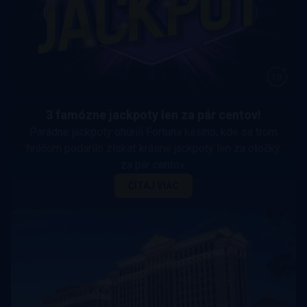
3 famózne jackpoty len za pár centov!
Parádne jackpoty ohúrili Fortuna kasíno, kde sa trom
hráčom podarilo získať krásne jackpoty len za otočky
za pár centov.
ČÍTAJ VIAC