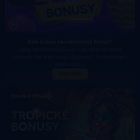
Kde získaš narodeninový bonus?
Získaj narodeninový bonus v slovenských online
kasínach. Kde a aký bonus dostaneš? To sa dočítaš v
tomto článku.
ČÍTAJ VIAC