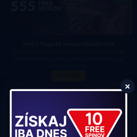
Hraj o Tropické bonusy v DoubleStar
Zapoj sa do letnej akcie DoubleStar kasína s názvom
Tropické bonusy, v ktorej si môžeš zahrať dokopy až
o 555 free spinov.
ČÍTAJ VIAC