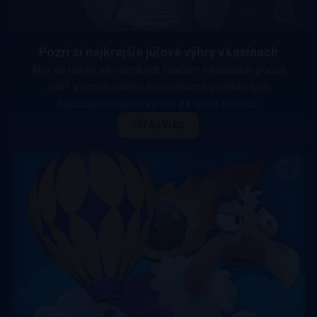
Pozri si najkrajšie júlové výhry v kasínach
Ako sa darilo slovenských hráčom v kasínach počas
júla? V tomto článku ti prinášame prehľad tých
najzaujímavejších výhier za tento mesiac.
ČÍTAJ VIAC