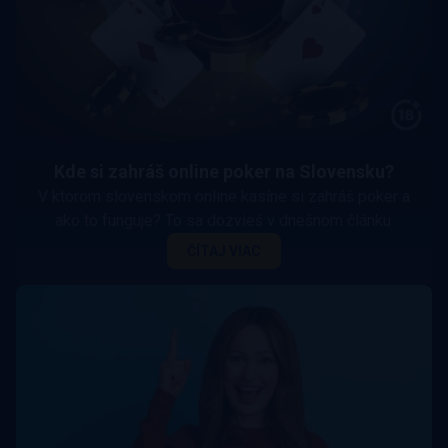
Kde si zahráš online poker na Slovensku?
V ktorom slovenskom online kasíne si zahráš poker a
ako to funguje? To sa dozvieš v dnešnom článku.
ČÍTAJ VIAC