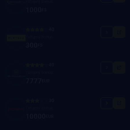
Vstupný bonus:
1000
FS
40
Vstupný bonus:
300
FS
40
Vstupný bonus:
7777
EUR
30
Vstupný bonus:
10000
EUR