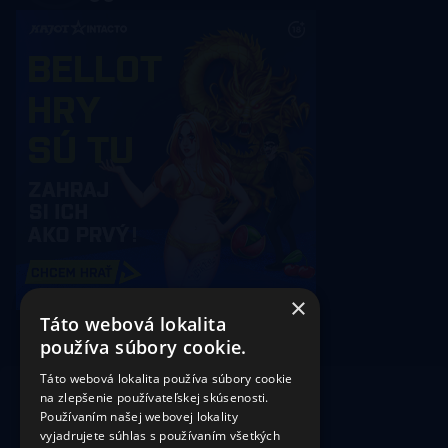
×
Táto webová lokalita
používa súbory cookie.
Táto webová lokalita používa súbory cookie
na zlepšenie používateľskej skúsenosti.
Používaním našej webovej lokality
vyjadrujete súhlas s používaním všetkých