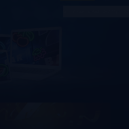
Online kasína
Kasínové hry
Blog