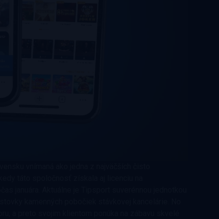
vensku vnímaná ako jedna z najväčších čisto
kedy táto spoločnosť získala aj licenciu na
čas januára. Aktuálne je Tipsport suverénnou jednotkou
 stovky kamenných pobočiek stávkovej kancelárie. No
ru, a preto svojim klientom ponúka na zábavu skvelé