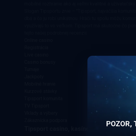
mobilné rozhranie ako aj veľmi kvalitné a užívateľský
Slogan Tipsportu znie – "Tipsport, najväčšia komunita
dbá a čo ju robí unikátnou. Hráči tu spolu môžu komuni
využívajú to vo veľkom. Tipsport má skutočne čo ponú
tejto našej podrobnej recenzii.
Online casino
Registrácia
Live casino
Casino bonusy
Turnaje
Jackpoty
Mobilné hranie
Kurzové stávky
Tipsport komunita
TV Tipsport
Vklady a výbery
Zákaznícka podpora
POZOR, T
Tipsport casino, kasínové online hry