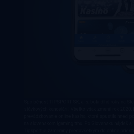
Spoločnosť TIPSPORT SK, a. s. bola dlhé roky na Slo
stávkových kancelárií. Všetko však zmenil rok 2020, 
prevádzkovanie online kasína, ktoré spustila hneď po
na slovenskom igaming trhu. Po Slovensku nájdeš aj
Tipsport je zameraný predovšetkým do online priesto