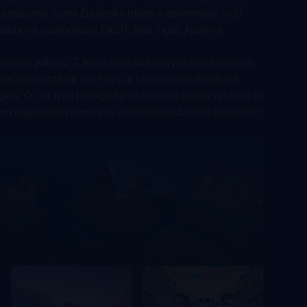
 zastúpenie tu má Európska ruleta a dohromady si tu
ulety od spoločnosti EASIT, Red Tiger, Apollo a
tovú zábavu. Z tohto typu kasínových hier tu nájdeš
rať momentálne dva tituly, a to obľúbenú Blackjack
ru. Čo sa týka blackjacku v klasickej online verzii je to
ktorú majú hráči veľmi radi, vďaka jednoduchým pravidlám