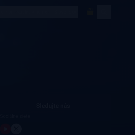
 o hraní
Kasína a herne
Slovensky
Sledujte nás
Sociálne siete