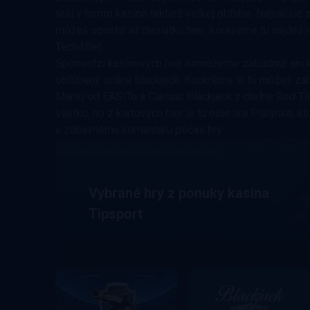
teší v tomto kasíne taktiež veľkej obľube. Najväčšie
môžeš spustiť až desiatku hier. Konkrétne tu nájdeš r
Tech4Bet.
Spomedzi kasínových hier nemôžeme zabudnúť ani kar
obľúbený online blackjack. Konkrétne si tu môžeš zah
Maniu od EASITu a Classic Blackjack z dielne Red Tige
všetko, no z kartových hier je tu ešte hra Plátýnko, 
a zábavnému komentáru počas hry.
Vybrané hry z ponuky kasína
Tipsport