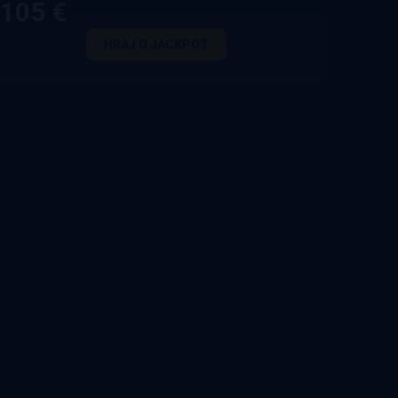
105 €
HRAJ O JACKPOT