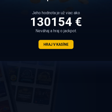
padne!
Jeho hodnota je už viac ako
130154 €
Neváhaj a hraj o jackpot.
HRAJ V KASÍNE