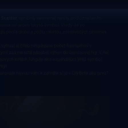
koch a vedia priniesť výhry na 30tich fixných výherných
é
Scatter
symboly vesmírnej rakety pod označením
okonca len jeden takýto symbol. Vtedy sa vo
ujú podľa druhu a počtu raketou zasiahnutých príšeriek
ytrúsi aj číslo navyšujúce počet freespinov v
rými zas narastá násobič výhier do bonusovej hry. V nej
usových kolách funguje ako expandujúci Wild symbol.
hry!
čarovala najviac vám a zahráte si ju v OlyBete ako prvú?