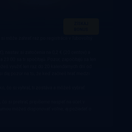
ZÍSKAJ
BONUS
si môže zahrať raz po registrácii v ľubovoľný
), nastav si zatočenia na 0,2 € (20 centov) a
 23.00 sa ti spočítajú. Pozor, započítajú sa len
žeš využiť len raz do 20 kalendárnych dní od
si daj pozor na to, že keď začneš hrať medzi
tko, čo si vyhral, ti zostáva a môžeš vybrať
o, čo si prehral, pripíšeme naspäť na účet v
umou môžeš disponovať voľne, aj požiadať o