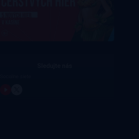
Sledujte nás
Sociálne siete