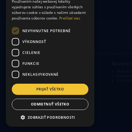
Používaním našej webovej lokality
vyjadrujete súhlas s používaním všetkých
súborov cookie v súlade s našimi zásadami
používania súborov cookie.
Prečítať viac
NEVYHNUTNE POTREBNÉ
VÝKONNOSŤ
CIELENIE
Hrajte zodpovedne. Hazardné hry predstavujú rizi
FUNKCIE
CasinoSearch
Kasína a 
O nás
Mapa kas
NEKLASIFIKOVANÉ
Zodpovedné hranie
Bonusy a
Ochrana súkromia
O hraní 
Obmedzená zodpovednosť
PRIJAŤ VŠETKO
ODMIETNUŤ VŠETKO
ZOBRAZIŤ PODROBNOSTI