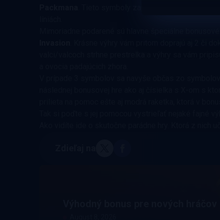
Packmana
. Tieto symboly zapĺňajú 5 valcov v 4 riad
líniách.
Mimoriadne podarené sú hlavne špeciálne bonusov
Invasion
. Krásne výhry vám pritom doprajú aj 2 či d
valci/valcoch strhne prestrelka a výhry sa vám pripis
a ovocia padajúcich zhora.
V prípade 3 symbolov sa navyše občas zo symbolov v
následnej bonusovej hre ako aj čísielka s X-om s kto
prilieta na pomoc ešte aj modrá raketka, ktorá v bon
Tak si poďte s jej pomocou vystrieľať nejaké fajné vý
Ako vidíte ide o skutočne parádne hry. Ktorá z nich u
Zdieľaj na
Výhodný bonus pre nových hráčov
August 8, 2026