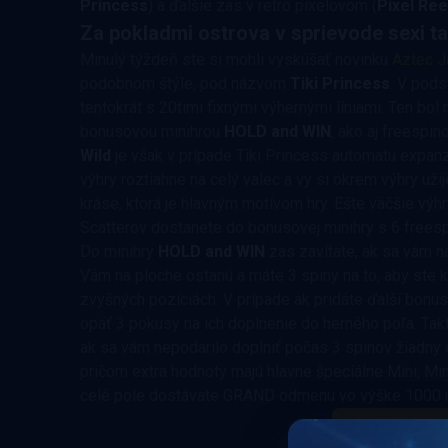
Princess
) a ďalšie zas v retro pixelovom (
Pixel Ree
Za pokladmi ostrova v sprievode sexi t
Minulý týždeň ste si mohli vyskúšať novinku
Aztec J
podobnom štýle, pod názvom
Tiki Princess
. V pods
tentokrát s 20timi fixnými výhernými líniami. Ten bo
bonusovou minihrou
HOLD and WIN
, ako aj freespi
Wild
je však v prípade Tiki Princess automatu expan
výhry roztiahne na celý valec a vy si okrem výhry uži
kráse, ktorá je hlavným motívom hry. Ešte väčšie výh
Scatterov dostanete do bonusovej minihry s 6 freesp
Do minihry
HOLD and WIN
zas zavítate, ak sa vám n
Vám na ploche ostanú a máte 3 spiny na to, aby ste k 
zvyšných pozíciách. V prípade ak pridáte ďalší bonu
opäť 3 pokusy na ich doplnenie do herného poľa. Takt
ak sa vám nepodarilo doplniť počas 3 spinov žiadny 
pričom extra hodnoty majú hlavne špeciálne Mini, Mi
celé pole dostávate GRAND odmenu vo výške 1000 ná
HRAJ AZTEC J