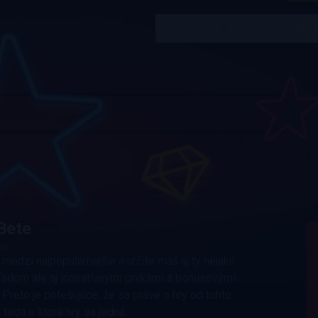
Online kasína
Kasínové hry
Blog
Bete
ete
medzi najpopulárnejšie a určite máš aj ty nejakú
ľadom ale aj inovatívnymi prvkami a bonusovými
. Preto je potešujúce, že sa práve o hry od tohto
teda o ktoré hry sa jedná.