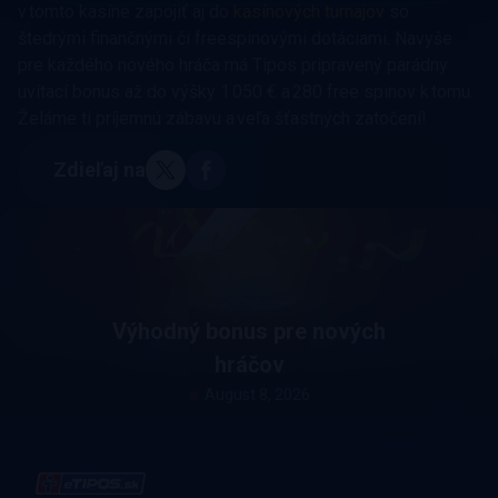
v tomto kasíne zapojiť aj do
kasínových turnajov
so
štedrými finančnými či freespinovými dotáciami. Navyše
pre každého nového hráča má Tipos pripravený parádny
uvítací bonus až do výšky 1 050 € a 280 free spinov k tomu.
Želáme ti príjemnú zábavu a veľa šťastných zatočení!
Zdieľaj na
Výhodný bonus pre nových
hráčov
August 8, 2026