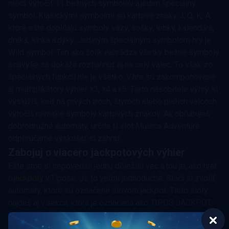
môcť vytočiť 11 bežných symbolov a jeden špeciálny
symbol. Klasickými symbolmi sú kartové znaky J, Q, K, A,
ktoré ešte dopĺňajú symboly vázy, sošky, lebky, kalendára,
draka, slnka a dýky. Jediným špeciálnym symbolom hry je
Wild symbol. Ten ako žolík nahrádza všetky bežné symboly
a navyše sa dokáže roztiahnuť aj na celý valec. To však zo
špeciálnych funkcií nie je všetko. V hre sú zakomponované
aj multiplikátory výhier x3, x4 a x5. Tieto násobitele výhry si
vyslúžiš, keď na prvých troch, štyroch alebo piatich valcoch
vytočíš rovnaké symboly kartových znakov. Ak obľubuješ
dobrodružné automaty, určite ti slot Muisca Adventure
odporúčame vyskúšať si zahrať.
Zabojuj o viacero jackpotových výhier
Ešte sme si nepovedali jednu dôležitú vec a tou je, ako hrať
o
jackpoty
v Tipose. Je to veľmi jednoduché. Stačí si zvoliť
automaty, ktoré sú označené slovom jackpot. Tieto sloty
nájdeš aj v sekcii, ktorá je označená ako TIPOS JACKPOT.
Ide o multiplatformový jackpot, do ktorého je z ponuky
Tiposu zaradených hneď niekoľko stoviek automatov.