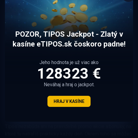
TIPOS Jackpot pozostáva z troch úrovní – Gold, Silver
a Bronze. Najvyššiu úroveň dosahujú Gold jackpoty, čo bol aj
prípad posledného šťastného výhercu čiastky viac ako
143 000 €.
POZOR, TIPOS Jackpot - Zlatý v
Z jackpotov to však v Tipose nie je zďaleka všetko. Okrem
kasíne eTIPOS.sk čoskoro padne!
TIPOS Jackpotu sa ti tu môžeš pošťastiť vyhrať aj ďalšie
jackpoty, ktoré sú naviazané na sloty od konkrétnych
výrobcov. Zabojovať tak môžeš o Synot, Tech4Bet, Amusnet,
Jeho hodnota je už viac ako
Adell
, Apollo a Kajot jackpoty. A ako je to s výškou stávky pri
128323 €
hre o jackpoty? Aj v tomto prípade máme pre teba skvelú
správu. Niektorý z uvedených jackpotov ti môže priniesť
Neváhaj a hraj o jackpot.
zatočenie s akýmkoľvek vkladom, a teda aj v hodnote
minimálneho vkladu 0,10 €. To, kedy jackpot padne, je len
HRAJ V KASÍNE
o šťastí. Dosiahnuť niektorú z jackpotových výhier môže
ktokoľvek a kedykoľvek.
Registruj sa v Tipose so skvelým bonusom
Tipos nezabúda ani na pravidelné promo akcie a bonusy, na
ktoré tu natrafíš prakticky každý deň. Okrem toho sa môžeš