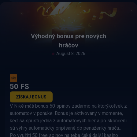
Výhodný bonus pre nových
hráčov
August 8, 2026
50 FS
ZÍSKAJ BONUS
V Niké máš bonus 50 spinov zadarmo na ktorýkoľvek z
automatov v ponuke. Bonus je aktivovaný v momente,
keď sa spustí jedna z automatových hier a po skončení
sú výhry automaticky pripísané do penaženky hráča..
Po využití 50 free spinov na teba čaká daľší kasíno