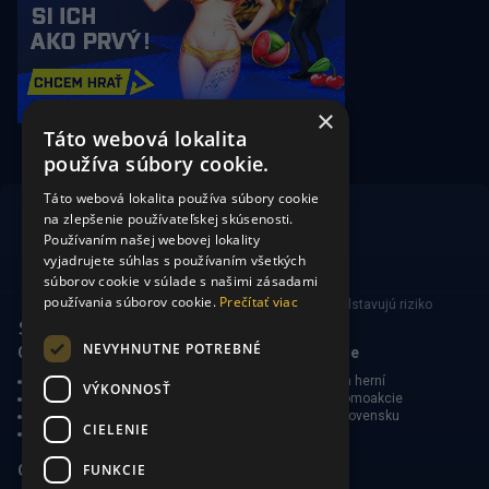
×
Táto webová lokalita
používa súbory cookie.
Táto webová lokalita používa súbory cookie
na zlepšenie používateľskej skúsenosti.
Používaním našej webovej lokality
vyjadrujete súhlas s používaním všetkých
súborov cookie v súlade s našimi zásadami
používania súborov cookie.
Prečítať viac
Hrajte zodpovedne. Hazardné hry predstavujú riziko
vysokých finančných strát.
NEVYHNUTNE POTREBNÉ
CasinoSearch
Kasína a herne
O nás
Mapa kasín a herní
VÝKONNOSŤ
Zodpovedné hranie
Bonusy a promoakcie
Ochrana súkromia
O hraní na Slovensku
CIELENIE
Obmedzená zodpovednosť
FUNKCIE
Online kasína
Kasínové hry