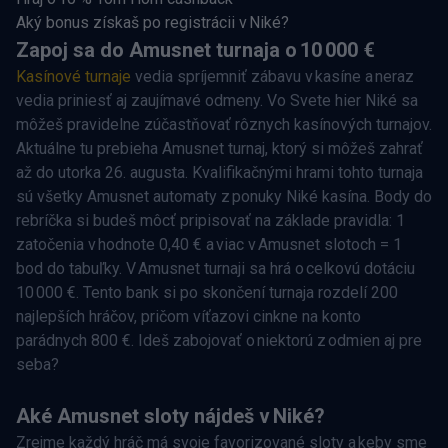
Aký bonus získaš po registrácii v Niké?
Zapoj sa do Amusnet turnaja o 10 000 €
Kasínové turnaje
vedia spríjemniť zábavu v kasíne a neraz
vedia priniesť aj zaujímavé odmeny. Vo Svete hier Niké sa
môžeš pravidelne zúčastňovať rôznych kasínových turnajov.
Aktuálne tu prebieha Amusnet turnaj, ktorý si môžeš zahrať
až do utorka 26. augusta. Kvalifikačnými hrami tohto turnaja
sú všetky Amusnet automaty z ponuky Niké kasína. Body do
rebríčka si budeš môcť pripisovať na základe pravidla: 1
zatočenia v hodnote 0,40 € a viac v Amusnet slotoch = 1
bod do tabuľky. V Amusnet turnaji sa hrá o celkovú dotáciu
10 000 €. Tento bank si po skončení turnaja rozdelí 200
najlepších hráčov, pričom víťazovi cinkne na konto
parádnych 800 €. Ideš zabojovať o niektorú z odmien aj pre
seba?
Aké Amusnet sloty nájdeš v Niké?
Zrejme každý hráč má svoje favorizované sloty a keby sme