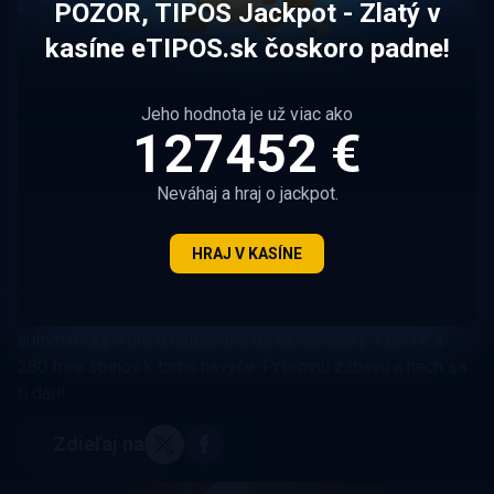
POZOR, TIPOS Jackpot - Zlatý v
bude množstvo
free spinov
, no chýbať nebudú ani
cashbacky či ďalšie bonusy. Pre získanie týchto bonusov
kasíne eTIPOS.sk čoskoro padne!
bude potrebné splniť vždy jednu podmienky. Navyše, ak sa
rozhodneš zabojovať o tieto odmeny, budeš automaticky v
Jeho hodnota je už viac ako
hre aj o štedré jackpoty.
127452 €
Aký bonus ponúka TIPOS novým hráčom?
V TIPOS kasíne to nie je len o spomínaných
promo akciách
Neváhaj a hraj o jackpot.
a bonusoch
. Toto online kasíno sa môže pochváliť aj
poriadne našľapanou ponukou hier, v ktorej dominujú stovky
HRAJ V KASÍNE
hracích automatov, no k dispozícii je tu aj ruleta, blackjack,
eŽreby
, crash games či lotérie. Ešte nie si hráčom TIPOS
kasína? Keď sa tu rozhodneš zaregistrovať, budeš
automaticky v hre o uvítací bonus až do výšky 1 050 € a
280 free spinov k tomu navyše. Príjemnú zábavu a nech sa
ti darí!
Zdieľaj na