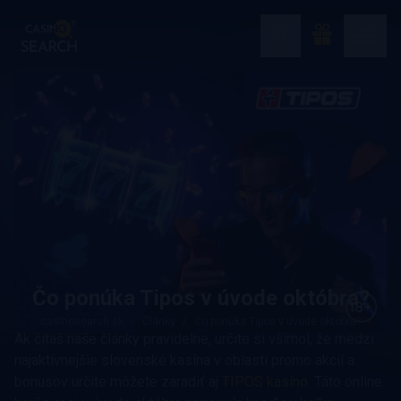
Čo ponúka Tipos v úvode októbra?
casinosearch.sk
Články
Čo ponúka Tipos v úvode októbra?
Ak čítaš naše články pravidelne, určite si všimol, že medzi
najaktívnejšie slovenské kasína v oblastí promo akcií a
bonusov určite môžete zaradiť aj
TIPOS kasíno
. Táto online