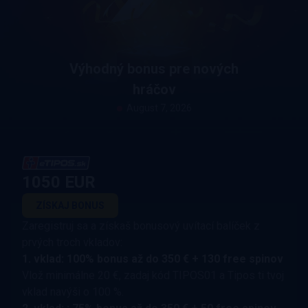
Výhodný bonus pre nových
hráčov
August 7, 2026
1050 EUR
ZÍSKAJ BONUS
Zaregistruj sa a získaš bonusový uvítací balíček z
prvých troch vkladov:
1. vklad: 100% bonus až do 350 € + 130 free spinov
Vlož minimálne 20 €, zadaj kód TIPOS01 a Tipos ti tvoj
vklad navýši o 100 %.