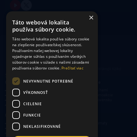
×
Táto webová lokalita
používa súbory cookie.
Táto webová lokalita používa súbory cookie
na zlepšenie používateľskej skúsenosti.
Používaním našej webovej lokality
vyjadrujete súhlas s používaním všetkých
súborov cookie v súlade s našimi zásadami
používania súborov cookie.
Prečítať viac
Hrajte zodpovedne. Hazardné hry predstavujú riziko
vysokých finančných strát.
NEVYHNUTNE POTREBNÉ
CasinoSearch
Kasína a herne
O nás
Mapa kasín a herní
VÝKONNOSŤ
Zodpovedné hranie
Bonusy a promoakcie
Ochrana súkromia
O hraní na Slovensku
CIELENIE
Obmedzená zodpovednosť
FUNKCIE
Online kasína
Kasínové hry
Obľúbené slovenské kasína
Výherné automaty
NEKLASIFIKOVANÉ
Kasínové bonusy
Ruleta
Free spiny v kasínach
Poker