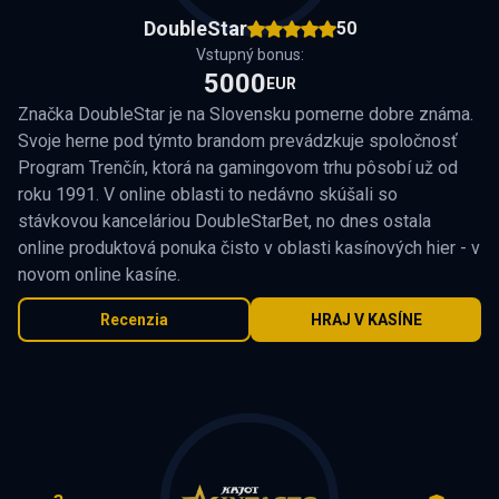
DoubleStar
50
Vstupný bonus:
5000
EUR
Značka DoubleStar je na Slovensku pomerne dobre známa.
Svoje herne pod týmto brandom prevádzkuje spoločnosť
Program Trenčín, ktorá na gamingovom trhu pôsobí už od
roku 1991. V online oblasti to nedávno skúšali so
stávkovou kanceláriou DoubleStarBet, no dnes ostala
online produktová ponuka čisto v oblasti kasínových hier - v
novom online kasíne.
Recenzia
HRAJ V KASÍNE