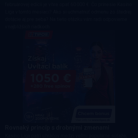
februárovej edícii je v hre opäť 60 000 €. Čo prinesie Kasíno
Liga v tomto mesiaci? Ako si uchmatnúť odmenu zo štedrej
dotácie aj pre seba? Na tieto otázku vám radi odpovieme
v najbližších riadkoch.
Rovnaký princíp s drobnými zmenami
Kasíno Liga patrí u hráčov medzi veľmi populárne súťaže,