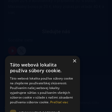
aspoň 20 € a automaticky ti pripíšeme 50 % bonus.
Maximálny bonus je 20 €, ktorý získaš pri vklade 40 € a
viac.
Sledujte nás
Sociálne siete
×
Táto webová lokalita
používa súbory cookie.
Táto webová lokalita používa súbory cookie
na zlepšenie používateľskej skúsenosti.
Používaním našej webovej lokality
vyjadrujete súhlas s používaním všetkých
súborov cookie v súlade s našimi zásadami
používania súborov cookie.
Prečítať viac
Hrajte zodpovedne. Hazardné hry predstavujú riziko
vysokých finančných strát.