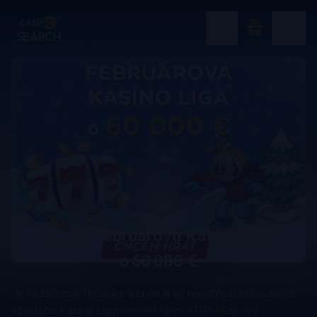
Hrajte Februárovú Kasíno Ligu
o 60 000 €
casinosearch.sk
Články
Hrajte Februárovú Kasíno Ligu o 60 000 €
Je tu začiatok februára a s ním aj už neodmysliteľná súťaž
v podobe Kasíno Ligy
v online herni eTIPOS.sk
. Vo