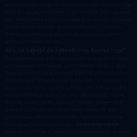
a preto jej vždy venujeme pozornosť, rovnako ako sme o nej
písali aj v januári
. Mnohí hráči si už na princíp tohto ligového
zápolenia zvykli a aj počas februára to bude veľmi podobné.
Podobné píšeme preto, že predsa len došlo k drobným
zmenám a novinkám, ktoré väčšina súťažiacich zrejme
privíta s otvorenou náručou.
Ako sa zapojiť do Februárovej Kasíno Ligy?
Februárová Kasíno Liga odštartovala 1.2.2022 a trvať bude
až do konca tohto mesiaca, teda konkrétne do 28. 2. 2022.
Dotácia celej súťaže je krásnych 60 000 €, pričom o podiel
z tejto čiastky môžete bojovať každý deň. Po skončení
súťaže si 45 hráčov s najvyšším bodovým ziskom rozdelí
odmenu 5 600 € a víťazovi sa z nej ujde krásnych 1 500 €.
Body do ligovej tabuľky a finančné odmeny budete môcť
získavať už v tradičných dvoch typoch turnajoch, a to
v priebehu každého dňa v mesiaci. Prvou možnosťou na
zisk odmien a bodov je úspech v
Denných turnajoch
.
V kasíne eTIPOS.sk im tento názov trocha upravili na Super