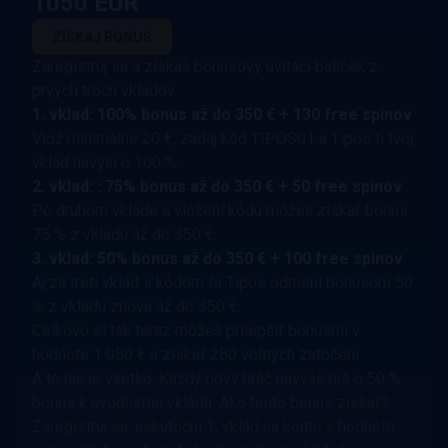
1050 EUR
ZÍSKAJ BONUS
Zaregistruj sa a získaš bonusový uvítací balíček z
prvých troch vkladov:
1. vklad: 100% bonus až do 350 € + 130 free spinov
Vlož minimálne 20 €, zadaj kód TIPOS01 a Tipos ti tvoj
vklad navýši o 100 %.
2. vklad: : 75% bonus až do 350 € + 50 free spinov
Po druhom vklade a vložení kódu môžeš získať bonus
75 % z vkladu až do 350 €.
3. vklad: 50% bonus až do 350 € + 100 free spinov
Aj za tretí vklad s kódom ťa Tipos odmení bonusom 50
% z vkladu znova až do 350 €.
Celkovo si tak teraz môžeš prilepšiť bonusmi v
hodnote 1 050 € a získať 280 voľných zatočení.
A to nie je všetko. Každý nový hráč navyše hrá o 50 %
bonus k úvodnému vkladu. Ako tento bonus získať?
Zaregistruj sa, uskutočni 1. vklad na konto v hodnote