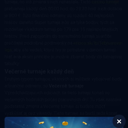
turnaje, no iná zmena v nich nenastala. Tieto
casino turnaje
prebiehajú každý deň 00:00 hod. do 23:30 hod. a ich dotácia
je 800 €. Túto finančnú odmeny sú rozdelí 40 najlepších
hráčov daného Super turnaja a čo sa týka bodov, tých sa
rozdeľuje v každom turnaji po 179 pre 15 najúspešnejších
hráčov. Pred zapojením do samotného turnaja si určite
prečítajte podrobné podmienky na
etipos.sk/lp/februarova-
liga
, aby ste vedeli, ktoré hry je potrebné v danom turnaji
hrať a na akom princípe je možné zbierať body do turnajovej
tabuľky.
Večerné turnaje každý deň
Druhým typom turnajov, v ktorých si môžete vybojovať body
a finančné odmeny, sú
Večerné turnaje
.
V predchádzajúcich edíciách sa tieto turnaje konali vo
večerných hodinách počas pracovných dní. Tu však nastáva
podstatná zmena a Večerné turnaje si budete môcť
vyskúšať aj cez víkendy. Tieto turnaje sa budú teda konať
rovnako ako Denné turnaje 7 dní v týždni, a to vždy v čase od
18:00 hod. do 23:00 hod. Ich dotácia bude každý deň 179