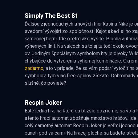
Simply The Best 81
Ďalšou z jednoduchých a nových hier kasína Niké je o
svedomí vývojári zo spoločnosti Kajot a keď si ho zap
kamennej herni. Ide o retro ako vyšité. Plocha automa
výherných línií. Na valcoch sa to aj tu točí okolo o
ov. Jediným špeciálnym symbolom hry je divoký Wild
chýbajúce do vytvorenia výhernej kombinácie. Okrem
zadarmo
, a to v prípade, že sa vám podarí vytočiť n
symbolov, tým viac free spinov získate. Dohromady s
slušné, čo poviete?
Respin Joker
POZOR, T
Ešte jedna hra, na ktorú sa bližšie pozrieme, sa volá
a tento hrací automat zbožňuje množstvo hráčov. Ide o 
celý samotný automat Respin Joker je veľmi jednoduc
paneli pod valcami. Na hracej ploche sa budete stre