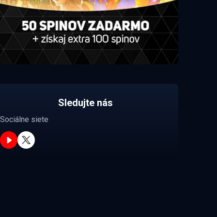
Sledujte nás
Sociálne siete