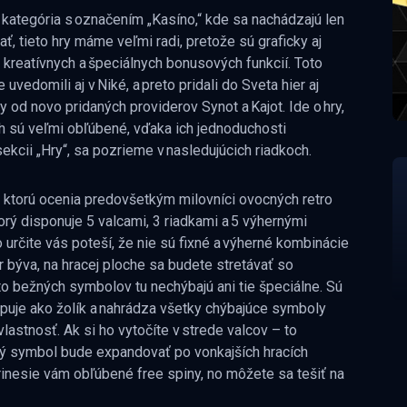
e kategória s označením „Kasíno,“ kde sa nachádzajú len
ť, tieto hry máme veľmi radi, pretože sú graficky aj
 kreatívnych a špeciálnych bonusových funkcií. Toto
edomili aj v Niké, a preto pridali do Sveta hier aj
y od novo pridaných providerov Synot a Kajot. Ide o hry,
ch sú veľmi obľúbené, vďaka ich jednoduchosti
sekcii „Hry“, sa pozrieme v nasledujúcich riadkoch.
r, ktorú ocenia predovšetkým milovníci ovocných retro
rý disponuje 5 valcami, 3 riadkami a 5 výhernými
no určite vás poteší, že nie sú fixné a výherné kombinácie
er býva, na hracej ploche sa budete stretávať so
 bežných symbolov tu nechýbajú ani tie špeciálne. Sú
tupuje ako žolík a nahrádza všetky chýbajúce symboly
lastnosť. Ak si ho vytočíte v strede valcov – to
ký symbol bude expandovať po vonkajších hracích
inesie vám obľúbené free spiny, no môžete sa tešiť na