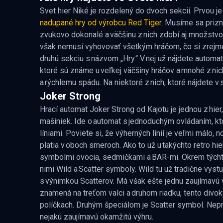
Svet hier Niké je rozdelený do dvoch sekcií. Prvou j
nadupané hry od výrobcu Red Tiger
. Musíme sa prizna
zvukovo dokonalé a väčšinu z nich zdobí aj množstvo
však nemusí vyhovovať všetkým hráčom, čo si zrejme uv
druhú sekciu s názvom „Hry.“ V nej už nájdete automat
ktoré sú známe u veľkej väčšiny hráčov a mnohé z ni
a rýchlemu spádu. Na niektoré z nich, ktoré nájdete v 
Joker Strong
Hrací automat Joker Strong od Kajotu je jednou z hie
mašiniek. Ide o automat s jednoduchým ovládaním, kto
líniami. Poviete si, že výherných línií je veľmi málo, 
platia v oboch smeroch. Ako to už u takýchto retro hi
symbolmi ovocia, sedmičkami a BAR-mi. Okrem týchto
nimi Wild a Scatter symboly. Wild tu už tradične vys
s výnimkou Scatterov. Má však ešte jednu zaujímavú v
znamená na treťom valci a druhom riadku, tento divo
políčkach. Druhým špeciálom je Scatter symbol. Nepr
nejakú zaujímavú okamžitú výhru.