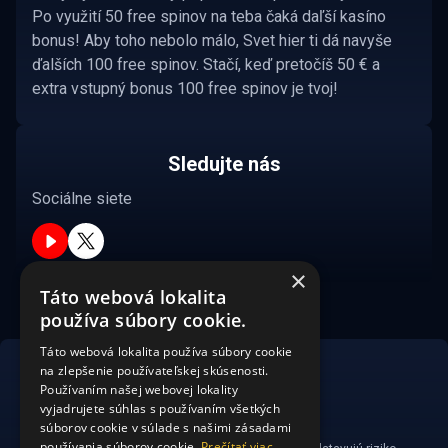
Po využití 50 free spinov na teba čaká daľší kasíno
bonus! Aby toho nebolo málo, Svet hier ti dá navyše
ďalších 100 free spinov. Stačí, keď pretočíš 50 € a
extra vstupný bonus 100 free spinov je tvoj!
Sledujte nás
Sociálne siete
×
Táto webová lokalita
používa súbory cookie.
Táto webová lokalita používa súbory cookie
na zlepšenie používateľskej skúsenosti.
Používaním našej webovej lokality
vyjadrujete súhlas s používaním všetkých
súborov cookie v súlade s našimi zásadami
používania súborov cookie.
Prečítať viac