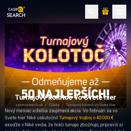
Turnajový kolotoč vo Svete hier
casinosearch.sk
Články
Turnajový kolotoč vo Svete hier
Nový mesiac a ďalšia zaujímavá akcia. Vo februári sa vo
Svete hier Niké uskutočnil
Turnajový trojboj o 40 000 €
a keďže v Niké vedia, že hráči turnaje zbožňujú, pripravili si