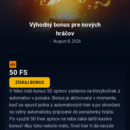
Výhodný bonus pre nových
hráčov
August 8, 2026
50 FS
ZÍSKAJ BONUS
V Niké máš bonus 50 spinov zadarmo na ktorýkoľvek z
automatov v ponuke. Bonus je aktivovaný v momente,
keď sa spustí jedna z automatových hier a po skončení
sú výhry automaticky pripísané do penaženky hráča..
Po využití 50 free spinov na teba čaká daľší kasíno
bonus! Aby toho nebolo málo, Svet hier ti dá navyše