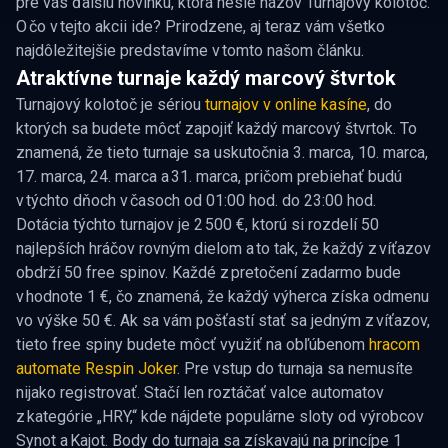
pre vás ďalšiu novinku, ktorá nesie názov Turnajový kolotoč.
O čo v tejto akcii ide? Prirodzene, aj teraz vám všetko
najdôležitejšie predstavíme v tomto našom článku.
Atraktívne turnaje každý marcový štvrtok
Turnajový kolotoč je sériou
turnajov v online kasíne
, do
ktorých sa budete môcť zapojiť každý marcový štvrtok. To
znamená, že tieto turnaje sa uskutočnia 3. marca, 10. marca,
17. marca, 24. marca a 31. marca, pričom prebiehať budú
v týchto dňoch v časoch od 01:00 hod. do 23:00 hod.
Dotácia týchto turnajov je 2 500 €, ktorú si rozdelí 50
najlepších hráčov rovným dielom a to tak, že každý z víťazov
obdrží 50 free spinov. Každé z pretočení zadarmo bude
v hodnote 1 €, čo znamená, že každý výherca získa odmenu
vo výške 50 €. Ak sa vám pošťastí stať sa jedným z víťazov,
tieto free spiny budete môcť využiť na obľúbenom
hracom
automate Respin Joker
. Pre vstup do turnaja sa nemusíte
nijako registrovať. Stačí len roztáčať valce automatov
z kategórie „HRY,“ kde nájdete populárne sloty od výrobcov
Synot a Kajot. Body do turnaja sa získavajú na princípe 1