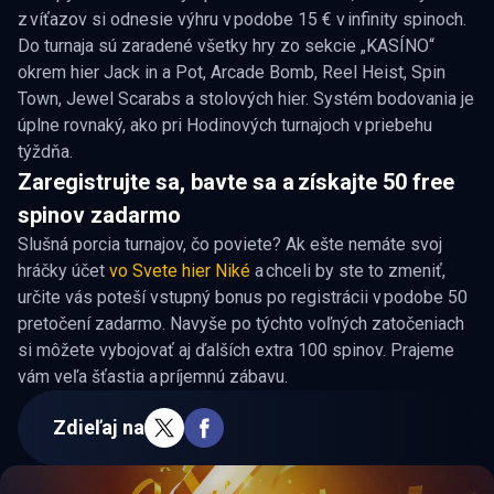
z víťazov si odnesie výhru v podobe 15 € v infinity spinoch.
Neváhaj a hraj o jackpot.
Do turnaja sú zaradené všetky hry zo sekcie „KASÍNO“
okrem hier Jack in a Pot, Arcade Bomb, Reel Heist, Spin
HRAJ V KASÍNE
Town, Jewel Scarabs a stolových hier. Systém bodovania je
úplne rovnaký, ako pri Hodinových turnajoch v priebehu
týždňa.
Zaregistrujte sa, bavte sa a získajte 50 free
spinov zadarmo
Slušná porcia turnajov, čo poviete? Ak ešte nemáte svoj
hráčky účet
vo Svete hier Niké
a chceli by ste to zmeniť,
určite vás poteší vstupný bonus po registrácii v podobe 50
pretočení zadarmo. Navyše po týchto voľných zatočeniach
si môžete vybojovať aj ďalších extra 100 spinov. Prajeme
vám veľa šťastia a príjemnú zábavu.
Zdieľaj na