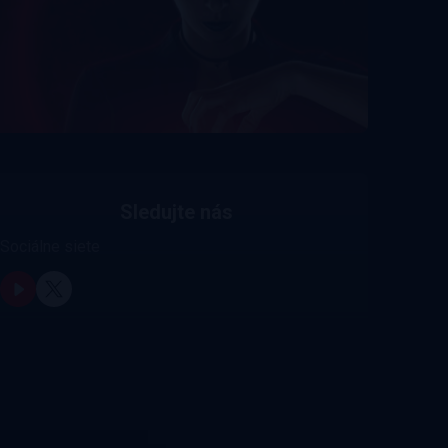
Sledujte nás
Sociálne siete