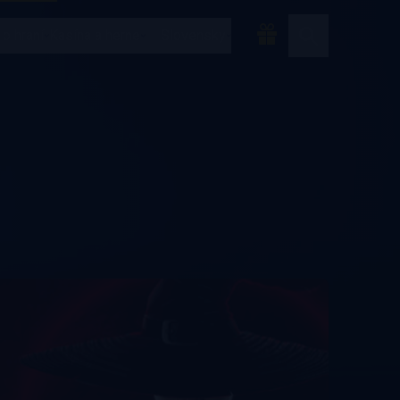
 o hraní
Kasína a herne
Slovensky