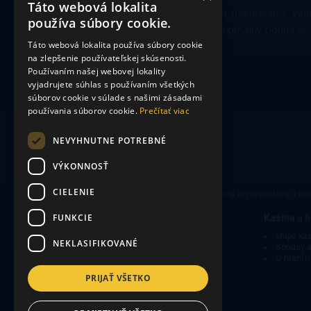
Táto webová lokalita
bonus získať? Zaregistruj sa, uskutočni 1. vk
používa súbory cookie.
ti pripíšeme 50 % bonus. Maximálny bonus je 20
Táto webová lokalita používa súbory cookie
na zlepšenie používateľskej skúsenosti.
Používaním našej webovej lokality
vyjadrujete súhlas s používaním všetkých
súborov cookie v súlade s našimi zásadami
používania súborov cookie.
Prečítať viac
NEVYHNUTNE POTREBNÉ
VÝKONNOSŤ
CIELENIE
Hrajte zodpovedne. Hazardné hry predstavujú rizi
FUNKCIE
CasinoSearch
Kasína a 
O nás
Mapa kas
NEKLASIFIKOVANÉ
Zodpovedné hranie
Bonusy a
Ochrana súkromia
O hraní 
Obmedzená zodpovednosť
PRIJAŤ VŠETKO