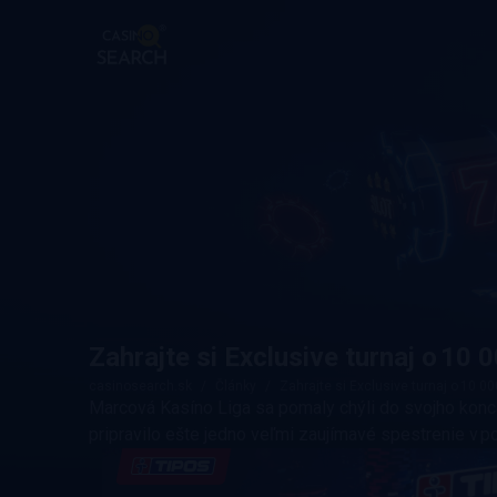
Zahrajte si Exclusive turnaj o 10 
casinosearch.sk
Články
Zahrajte si Exclusive turnaj o 10 00
Marcová Kasíno Liga sa pomaly chýli do svojho konca,
pripravilo ešte jedno veľmi zaujímavé spestrenie v p