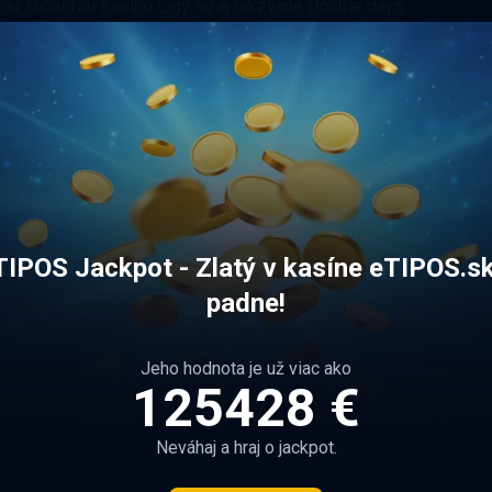
rnou súčasťou Kasíno Ligy sú aj takzvané Double days.
ného turnaja dvojnásobok, vďaka čomu môžete v tabuľke
čas tejto marcovej edície ešte od pondelka 28. marca
možnosť poskočiť v tabuľke čo najvyššie.
ov
informovali o prírastku nových hier v kasíne
deň a počet hier sa opäť navýšil. Znova tu pribudli
nícky automat Book of Spells, hru plnú diamantov
 ovocný automat Hot`n`Fruity. Ktorú z nových hier si
IPOS Jackpot - Zlatý v kasíne eTIPOS.s
er
padne!
utočne neúrekom. K dispozícii je tu množstvo online
e aj čoraz viac obľúbenejšie ežreby. V prípade, že tu
to zmeniť, môžete sa tešiť na atraktívny vstupný bonus
Jeho hodnota je už viac ako
125428 €
 zábavu a veľa šťastia.
Neváhaj a hraj o jackpot.