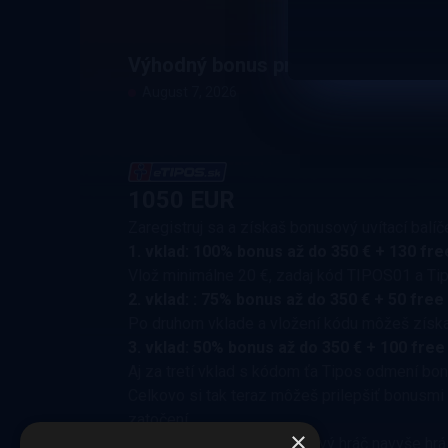
Výhodný bonus pre nových hráčov
August 7, 2026
1050 EUR
Zaregistruj sa a získaš bonusový uvítací balíč
1. vklad: 100% bonus až do 350 € + 130 fre
Vlož minimálne 20 €, zadaj kód TIPOS01 a Tipo
2. vklad: : 75% bonus až do 350 € + 50 free
Po druhom vklade a vložení kódu môžeš získa
3. vklad: 50% bonus až do 350 € + 100 free
Aj za tretí vklad s kódom ťa Tipos odmení bo
Celkovo si tak teraz môžeš prilepšiť bonusmi
zatočení.
×
A to nie je všetko. Každý nový hráč navyše h