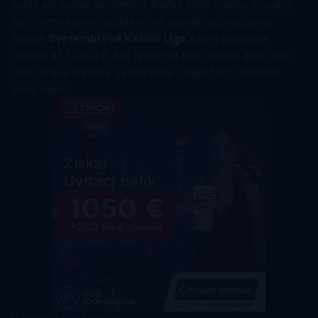
súťaž ani počas septembra. Počas tohto celého mesiaca
sa v tomto kasíne budete môcť zapojiť do populárnej
súťaže
Septembrová Kasíno Liga
, ktorej dotácia je
dokopy až 50 000 €. Aký je princíp tejto súťaže a ako hrať
o zaujímavé odmeny sa dozviete v najbližších riadkoch
tohto článku.