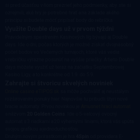
si pred účasťou v ňom prezrieť jeho podmienky, aby ste si
ozrejmili, aké hry je potrebné hrať a na základe akého
princípu si budete môcť pripísať body do rebríčka.
Využite Double days už v prvom týždni
Pravidelným spestrením Kasínových líg bývajú aj Double
days. Ide o dni, počas ktorých je možné získať dvojnásobný
počet bodov vo Večerných turnajoch, ktoré vás vedia
v rebríčku výrazne posunúť na vyššie priečky. A tieto Double
days môžete využiť už teraz na začiatku Septembrovej
Kasíno Ligy, a to konkrétne od 1.9. do 5.9.
Zahrajte si štvoricu skvelých noviniek
Online casino eTIPOS.sk
sa môže pochváliť aj neustálym
rozširovaním ponuky hier. Najnovšie tu pribudli štyri nové
hracie automaty. Prvou novinkou je
Amusnet hrací automat
s názvom
20 Golden Coins
. Ide o 5-valcový ovocný
automat s 3 riadkami a 20 výhernými líniami, ktorá vás upúta
svojou grafikou a jednoduchosťou.
Druhým novým prírastkom je hra
4Spin
od providera E-