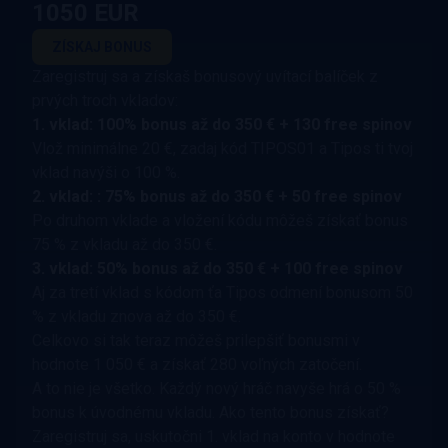
1050 EUR
ZÍSKAJ BONUS
Zaregistruj sa a získaš bonusový uvítací balíček z
prvých troch vkladov:
1. vklad: 100% bonus až do 350 € + 130 free spinov
Vlož minimálne 20 €, zadaj kód TIPOS01 a Tipos ti tvoj
vklad navýši o 100 %.
2. vklad: : 75% bonus až do 350 € + 50 free spinov
Po druhom vklade a vložení kódu môžeš získať bonus
75 % z vkladu až do 350 €.
3. vklad: 50% bonus až do 350 € + 100 free spinov
Aj za tretí vklad s kódom ťa Tipos odmení bonusom 50
% z vkladu znova až do 350 €.
Celkovo si tak teraz môžeš prilepšiť bonusmi v
hodnote 1 050 € a získať 280 voľných zatočení.
A to nie je všetko. Každý nový hráč navyše hrá o 50 %
bonus k úvodnému vkladu. Ako tento bonus získať?
Zaregistruj sa, uskutočni 1. vklad na konto v hodnote