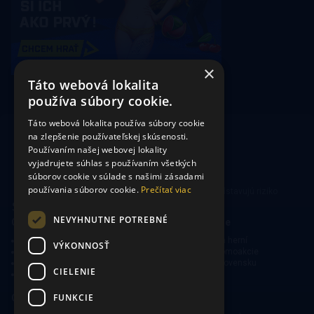
×
Táto webová lokalita
používa súbory cookie.
Táto webová lokalita používa súbory cookie
na zlepšenie používateľskej skúsenosti.
Používaním našej webovej lokality
vyjadrujete súhlas s používaním všetkých
súborov cookie v súlade s našimi zásadami
používania súborov cookie.
Prečítať viac
Hrajte zodpovedne. Hazardné hry predstavujú riziko
vysokých finančných strát.
NEVYHNUTNE POTREBNÉ
CasinoSearch
Kasína a herne
O nás
Mapa kasín a herní
VÝKONNOSŤ
Zodpovedné hranie
Bonusy a promoakcie
Ochrana súkromia
O hraní na Slovensku
CIELENIE
Obmedzená zodpovednosť
FUNKCIE
Online kasína
Kasínové hry