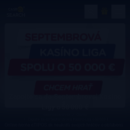
Zapojte sa do Septembrovej Kasíno
Ligy o 50 000 €
casinosearch.sk
Články
Zapojte sa do Septembrovej Kasíno Ligy o 50 000 €
Online herňa eTIPOS.sk neukráti svojich hráčov o obľúbenú