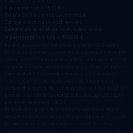
V článku sa dočítate o:
V septembri sa hrá o 50 000 €
Využite Double Days už v prvom týždni
Zahrajte si štvoricu skvelých noviniek
Zaregistrujte sa a získajte skvelý uvítací bonus
V septembri sa hrá o 50 000 €
Kasíno Liga je už dlhú dobu pravidelnou súťažou kasína
eTIPOS.sk. A rovnako v septembri si budú môcť hráči tohto
kasína spestriť zábavu ďalšou edíciou, ktorá sa bude niesť
v podobnom duchu, ako bola
tá v auguste
. Aj v septembri je
v hre až 50 000 € a o skvelé odmeny môžete zabojovať
každý večer od 1. septembra až do 30. septembra vo
Večerných turnajoch. Tie sa konajú vždy od 17:00 do 23:30
a hrá sa v nich o body do rebríčkov Kasíno Ligy a 800 €, no
a vo štvrtky je v hre až 1 000 €.
Pri bodovaní turnajov došlo k zmene, ktorú ocení zrejme
každý hráč. Body z Večerných turnajov si po novom rozdelí
21 najlepších hráčov, namiesto doterajších 15.
Každý
z turnajov
je inak tematicky zameraný, a preto je vždy dobre