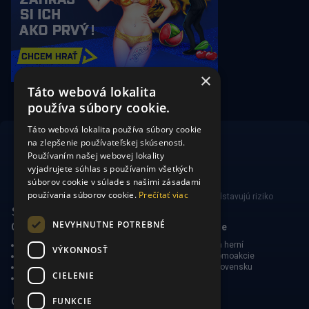
×
Táto webová lokalita
používa súbory cookie.
Táto webová lokalita používa súbory cookie
na zlepšenie používateľskej skúsenosti.
Používaním našej webovej lokality
vyjadrujete súhlas s používaním všetkých
súborov cookie v súlade s našimi zásadami
používania súborov cookie.
Prečítať viac
Hrajte zodpovedne. Hazardné hry predstavujú riziko
vysokých finančných strát.
NEVYHNUTNE POTREBNÉ
CasinoSearch
Kasína a herne
O nás
Mapa kasín a herní
VÝKONNOSŤ
Zodpovedné hranie
Bonusy a promoakcie
Ochrana súkromia
O hraní na Slovensku
CIELENIE
Obmedzená zodpovednosť
FUNKCIE
Online kasína
Kasínové hry