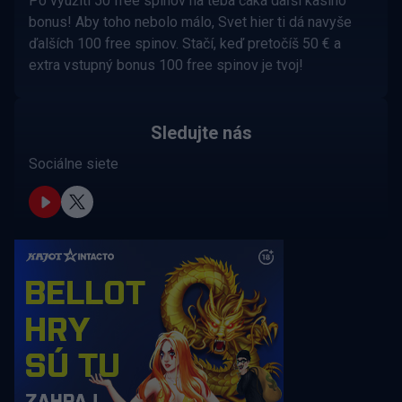
Po využití 50 free spinov na teba čaká daľší kasíno
bonus! Aby toho nebolo málo, Svet hier ti dá navyše
ďalších 100 free spinov. Stačí, keď pretočíš 50 € a
extra vstupný bonus 100 free spinov je tvoj!
Sledujte nás
Sociálne siete