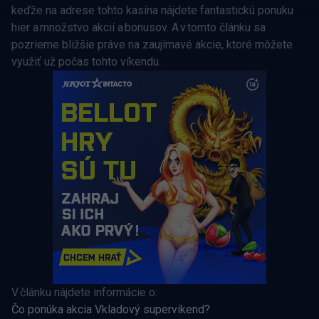
keďže na adrese tohto kasína nájdete fantastickú ponuku
hier a množstvo akcií a bonusov. A v tomto článku sa
pozrieme bližšie práve na zaujímavé akcie, ktoré môžete
využiť už počas tohto víkendu.
V článku nájdete informácie o:
Čo ponúka akcia Vkladový supervíkend?