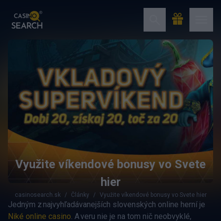
Využite víkendové bonusy vo Svete
hier
casinosearch.sk
Články
Využite víkendové bonusy vo Svete hier
Jedným z najvyhľadávanejších slovenských online herní je
Niké online casino
. A veru nie je na tom nič neobvyklé,