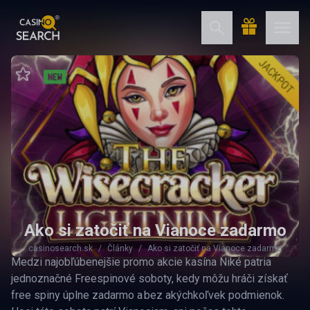
Ako si zatočiť na Vianoce zadarmo
casinosearch.sk
Články
Ako si zatočiť na Vianoce zadarmo
Medzi najobľúbenejšie promo akcie kasína Niké patria
jednoznačné Freespinové soboty, kedy môžu hráči získať
free spiny úplne zadarmo a bez akýchkoľvek podmienok.