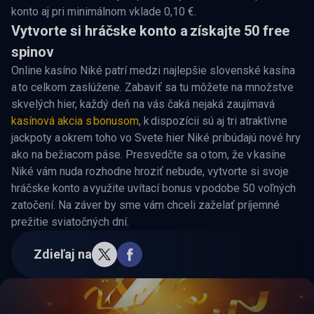
HRAJ V KASÍNE
konto aj pri minimálnom vklade 0,10 €.
Vytvorte si hráčske konto a získajte 50 free
spinov
Online kasíno Niké patrí medzi najlepšie slovenské kasína
a to celkom zaslúžene. Zabaviť sa tu môžete na množstve
skvelých hier, každý deň na vás čaká nejaká zaujímavá
kasínová akcia s bonusom
, k dispozícii sú aj tri atraktívne
jackpoty a okrem toho vo Svete hier Niké pribúdajú nové hry
ako na bežiacom páse. Presvedčte sa o tom, že v kasíne
Niké vám nuda rozhodne hroziť nebude, vytvorte si svoje
hráčske konto a využite uvítací bonus v podobe 50 voľných
zatočení. Na záver by sme vám chceli zaželať príjemné
prežitie sviatočných dní.
Zdieľaj na