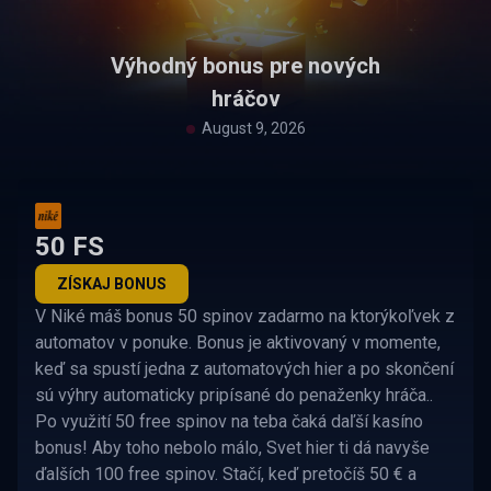
Výhodný bonus pre nových
hráčov
August 9, 2026
50 FS
ZÍSKAJ BONUS
V Niké máš bonus 50 spinov zadarmo na ktorýkoľvek z
automatov v ponuke. Bonus je aktivovaný v momente,
keď sa spustí jedna z automatových hier a po skončení
sú výhry automaticky pripísané do penaženky hráča..
Po využití 50 free spinov na teba čaká daľší kasíno
bonus! Aby toho nebolo málo, Svet hier ti dá navyše
ďalších 100 free spinov. Stačí, keď pretočíš 50 € a