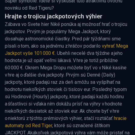
Super symbole. Idete si vyskúšať túto atraktívnu ovocnú
novinku od Red Tigeru?
Hrajte o trojicu jackpotových výhier
Zábava vo Svete hier Niké ponúka aj možnosť hrať o trojicu
jackpotov. Prvým je populárny Mega Jackpot, ktorý
dosahuje astronomické čiastky. Pred pár týždňami sme
písali o tom, ako sa jednému z hráčov podarilo
vyhrať Mega
Jackpot vyše 101 000 €
. Ubehli necelé dva týždne a jeho
hodnota je už opäť veľmi lákavá. V hre je totiž približne
60 000 €. Okrem Mega Dropu môžete byť vo v Niké kasíne
POZOR, TIPOS Jackpot - Zlatý v
v hre aj o ďalšie dva jackpoty. Prvým sú Denné (Daily)
kasíne eTIPOS.sk čoskoro padne!
jackpoty, ktoré padajú raz za deň a môžu sa vyšplhať na
hodnotu niekoľkých stoviek či tisícov eur. Posledný typom
sú Hodinové (Hourly) jackpoty, ktoré padajú každú hodinu
Jeho hodnota je už viac ako
136067 €
a šťastlivci si vďaka ním dokážu prísť na výhry v hodnote
niekoľkých desiatok až stoviek eur. Ak chcete byť v hre
o niektorú z týchto prémiových výhier, stačí roztáčať
hracie
Neváhaj a hraj o jackpot.
automaty od Red Tiger
, ktoré sú označené štítkom
JACKPOT. Akákoľvek jackpotová výhra vám môže pristať na