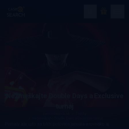
Nezmeškajte Double Days a Exclusive
turnaj
casinosearch.sk
Články
Nezmeškajte Double Days a Exclusive turnaj
Pomaly ale isto sa blíži polovica januára a rovnako aj