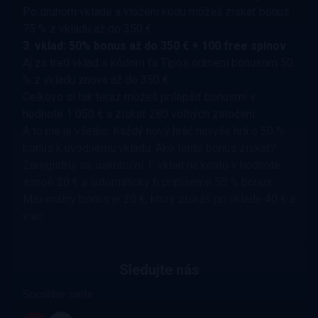
Po druhom vklade a vložení kódu môžeš získať bonus
75 % z vkladu až do 350 €.
3. vklad: 50% bonus až do 350 € + 100 free spinov
Aj za tretí vklad s kódom ťa Tipos odmení bonusom 50
% z vkladu znova až do 350 €.
Celkovo si tak teraz môžeš prilepšiť bonusmi v
hodnote 1 050 € a získať 280 voľných zatočení.
A to nie je všetko. Každý nový hráč navyše hrá o 50 %
bonus k úvodnému vkladu. Ako tento bonus získať?
Zaregistruj sa, uskutočni 1. vklad na konto v hodnote
aspoň 20 € a automaticky ti pripíšeme 50 % bonus.
Maximálny bonus je 20 €, ktorý získaš pri vklade 40 € a
viac.
Sledujte nás
Sociálne siete