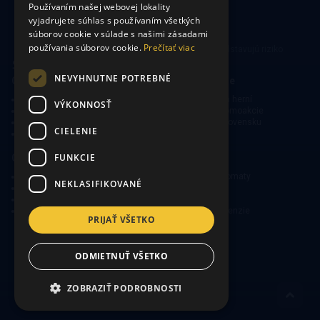
Používaním našej webovej lokality
vyjadrujete súhlas s používaním všetkých
súborov cookie v súlade s našimi zásadami
používania súborov cookie.
Prečítať viac
Hrajte zodpovedne. Hazardné hry predstavujú riziko
vysokých finančných strát.
NEVYHNUTNE POTREBNÉ
CasinoSearch
Kasína a herne
O nás
Mapa kasín a herní
VÝKONNOSŤ
Zodpovedné hranie
Bonusy a promoakcie
Ochrana súkromia
O hraní na Slovensku
CIELENIE
Obmedzená zodpovednosť
FUNKCIE
Online kasína
Kasínové hry
Obľúbené slovenské kasína
Výherné automaty
NEKLASIFIKOVANÉ
Kasínové bonusy
Ruleta
Free spiny v kasínach
Poker
Novinky a špeciálne ponuky
Ako hrať, recenzie
PRIJAŤ VŠETKO
Copyright © 2026
ODMIETNUŤ VŠETKO
ZOBRAZIŤ PODROBNOSTI