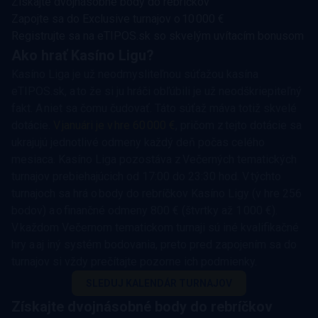
Získajte dvojnásobné body do rebríčkov
Zapojte sa do Exclusive turnajov o 10 000 €
Registrujte sa na eTIPOS.sk so skvelým uvítacím bonusom
Ako hrať Kasíno Ligu?
Kasíno Liga je už neodmysliteľnou súťažou kasína
eTIPOS.sk, a to že si ju hráči obľúbili je už neodškriepiteľný
fakt. A niet sa čomu čudovať. Táto súťaž máva totiž skvelé
dotácie.
V januári je v hre 60 000 €
, pričom z tejto dotácie sa
ukrajujú jednotlivé odmeny každý deň počas celého
mesiaca. Kasíno Liga pozostáva z Večerných tematických
turnajov prebiehajúcich od 17:00 do 23:30 hod. V týchto
turnajoch sa hrá o body do rebríčkov Kasíno Ligy (v hre 256
bodov) a o finančné odmeny 800 € (štvrtky až 1 000 €).
V každom Večernom tematickom turnaji sú iné kvalifikačné
hry a aj iný systém bodovania, preto pred zapojením sa do
turnajov si vždy prečítajte pozorne ich podmienky.
SLEDUJ KALENDÁR TURNAJOV
Získajte dvojnásobné body do rebríčkov