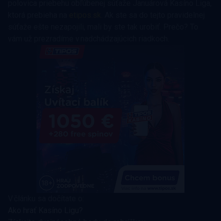
polovica priebehu obľúbenej súťaže Januárová Kasíno Liga,
ktorá prebieha na
etipos.sk
. Ak ste sa do tejto pravidelnej
súťaže ešte nezapojili, mali by ste tak urobiť. Prečo? To
vám už prezradíme v nadchádzajúcich riadkoch.
V článku sa dočítate o:
Ako hrať Kasíno Ligu?