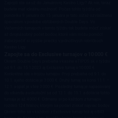
Zapojili ste sa už do Januárovej Kasíno Ligy? Ak nie, teraz
budete mať ideálnu možnosť. Počas tohto týždňa od
pondelka 9. januára do 15. januára je táto súťaž ozvláštnená
špeciálom v podobe obľúbených Double Days. Vo
Večerných turnajoch v tomto týždni tak budete môcť získať
až dvojnásobný počet bodov, ktoré vám môžu pomôcť
zabezpečiť si vyššie priečky v jednotlivých rebríčkoch
Kasíno Ligy.
Zapojte sa do Exclusive turnajov o 10 000 €
Okrem Double Days prebieha v kasíne eTIPOS.sk v týždni
od 9.1. do 15.1.2023 aj Exclusive turnaj o 10 000 €.
Konkrétne ide o trojicu turnajov. Prvý prebieha od 9.1. do
10.1. a jeho dotácia je 3 000 €. Druhý turnaj sa koná 11.1. –
12.1. a opäť je v hre 3 000 €. Posledný turnaj je napasovaný
do víkendu a uskutoční sa od 13.1. do 15.1. a dotácia tohto
turnaja je až 4 000 €. Odmeny si po každom z turnajov
rozdelí 124 hráčov, ktorým sa podarí získať najviac bodov.
Okrem toho sa v každom z Exclusive turnaji hrá aj o 843