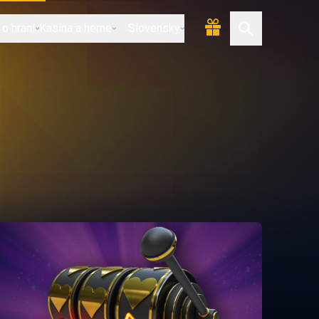
 o hraní
Kasína a herne
Slovensky