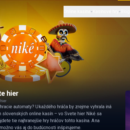
Online kasína
Kasínové hry
Blog
e hier
hier
e hracie automaty? U každého hráča by zrejme vyhrala iná
ch slovenských online kasín – vo Svete hier Niké sa
dete tie najhranejšie hry hráčov tohto kasína. A na
a možno vás aj do budúcnosti inšpirujeme.