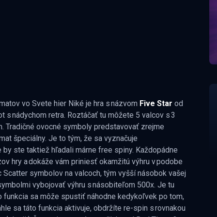
matov vo Svete hier Niké je hra s názvom
Five Star
od
ot s nádychom retra. Roztáčať tu môžete 5 valcov s 3
ám. Tradičné ovocné symboly predstavovať zrejme
mat špeciálny. Je to tým, že sa vyznačuje
e by ste taktiež hľadali márne free spiny. Každopádne
zov hry a dokáže vám priniesť okamžitú výhru v podobe
iac Scatter symbolov na valcoch, tým vyšší násobok vašej
symbolmi vybojovať výhru s násobiteľom 500x. Je tu
áto funkcia sa môže spustiť náhodne kedykoľvek po tom,
le sa táto funkcia aktivuje, obdržíte re-spin s rovnakou