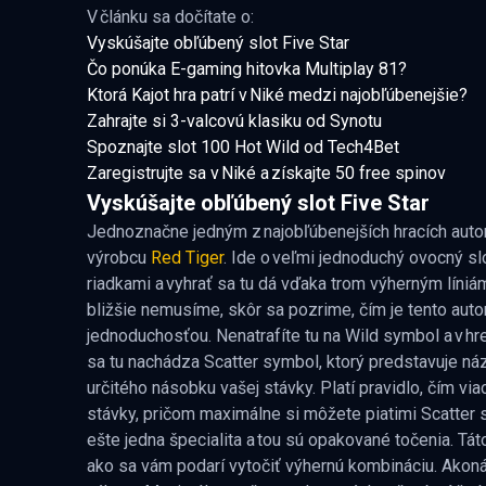
V článku sa dočítate o:
Vyskúšajte obľúbený slot Five Star
Čo ponúka E-gaming hitovka Multiplay 81?
Ktorá Kajot hra patrí v Niké medzi najobľúbenejšie?
Zahrajte si 3-valcovú klasiku od Synotu
Spoznajte slot 100 Hot Wild od Tech4Bet
Zaregistrujte sa v Niké a získajte 50 free spinov
Vyskúšajte obľúbený slot Five Star
Jednoznačne jedným z najobľúbenejších hracích auto
výrobcu
Red Tiger
. Ide o veľmi jednoduchý ovocný sl
riadkami a vyhrať sa tu dá vďaka trom výherným líni
bližšie nemusíme, skôr sa pozrime, čím je tento auto
jednoduchosťou. Nenatrafíte tu na Wild symbol a v hr
sa tu nachádza Scatter symbol, ktorý predstavuje ná
určitého násobku vašej stávky. Platí pravidlo, čím v
stávky, pričom maximálne si môžete piatimi Scatter 
ešte jedna špecialita a tou sú opakované točenia. T
ako sa vám podarí vytočiť výhernú kombináciu. Akonáh