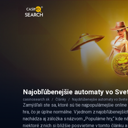
Najobľúbenejšie automaty vo Svet
casinosearch.sk
Články
Najobľúbenejšie automaty vo Svete 
Zamýšľali ste sa, ktoré sú tie najpopulárnejšie onlin
hra, čo je úplne normálne. V jednom z najobľúbenejší
nachádza aj záložka s názvom „Populárne hry,“ kde náj
niektoré z nich si bližšie posvietime v tomto článku 