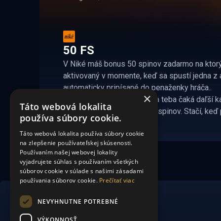
50 FS
V Niké máš bonus 50 spinov zadarmo na ktorý
aktivovaný v momente, keď sa spustí jedna z 
automaticky pripísané do penaženky hráča..
×
Po využití 50 free spinov na teba čaká daľší k
Táto webová lokalita
dá navyše ďalších 100 free spinov. Stačí, keď
používa súbory cookie.
spinov je tvoj!
Táto webová lokalita používa súbory cookie
na zlepšenie používateľskej skúsenosti.
Používaním našej webovej lokality
vyjadrujete súhlas s používaním všetkých
súborov cookie v súlade s našimi zásadami
používania súborov cookie.
Prečítať viac
NEVYHNUTNE POTREBNÉ
VÝKONNOSŤ