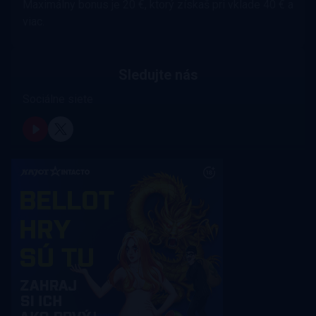
Maximálny bonus je 20 €, ktorý získaš pri vklade 40 € a
viac.
Sledujte nás
Sociálne siete