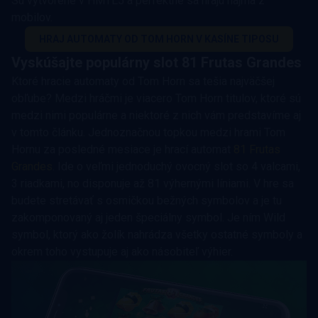
Sú vytvorené v HMTL5 a perfektne sa hrajú najmä z
mobilov.
HRAJ AUTOMATY OD TOM HORN V KASÍNE TIPOSU
Vyskúšajte populárny slot 81 Frutas Grandes
Ktoré hracie automaty od Tom Horn sa tešia najväčšej
obľube? Medzi hráčmi je viacero Tom Horn titulov, ktoré sú
medzi nimi populárne a niektoré z nich vám predstavíme aj
v tomto článku. Jednoznačnou topkou medzi hrami Tom
Hornu za posledné mesiace je hrací automat
81 Frutas
Grandes
. Ide o veľmi jednoduchý ovocný slot so 4 valcami,
3 riadkami, no disponuje až 81 výhernými líniami. V hre sa
budete stretávať s osmičkou bežných symbolov a je tu
zakomponovaný aj jeden špeciálny symbol. Je ním Wild
symbol, ktorý ako žolík nahrádza všetky ostatné symboly a
okrem toho vystupuje aj ako násobiteľ výhier.