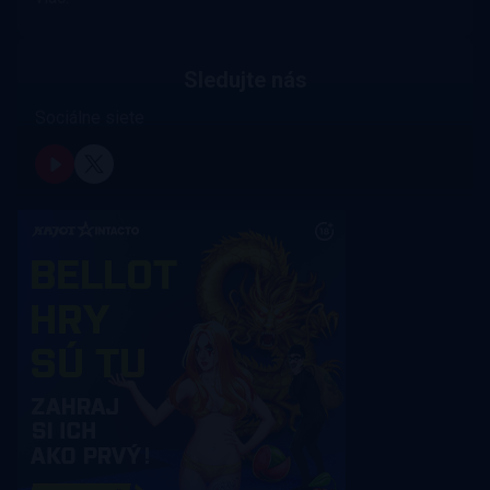
Sledujte nás
Sociálne siete