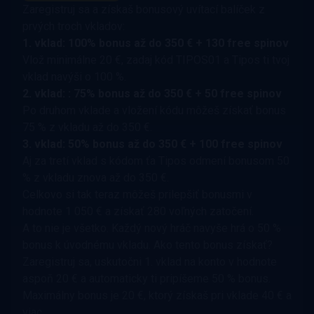
Zaregistruj sa a získaš bonusový uvítací balíček z
prvých troch vkladov:
1. vklad: 100% bonus až do 350 € + 130 free spinov
Vlož minimálne 20 €, zadaj kód TIPOS01 a Tipos ti tvoj
vklad navýši o 100 %.
2. vklad: : 75% bonus až do 350 € + 50 free spinov
Po druhom vklade a vložení kódu môžeš získať bonus
75 % z vkladu až do 350 €.
3. vklad: 50% bonus až do 350 € + 100 free spinov
Aj za tretí vklad s kódom ťa Tipos odmení bonusom 50
% z vkladu znova až do 350 €.
Celkovo si tak teraz môžeš prilepšiť bonusmi v
hodnote 1 050 € a získať 280 voľných zatočení.
A to nie je všetko. Každý nový hráč navyše hrá o 50 %
bonus k úvodnému vkladu. Ako tento bonus získať?
Zaregistruj sa, uskutočni 1. vklad na konto v hodnote
aspoň 20 € a automaticky ti pripíšeme 50 % bonus.
Maximálny bonus je 20 €, ktorý získaš pri vklade 40 € a
viac.