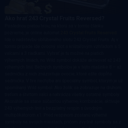
Ako hrať 243 Crystal Fruits Reversed?
Poslednou piatou hrou, na ktorú sa v tomto článku
pozrieme, je online automat
243 Crystal Fruits Reserved
.
Ide o nadstavbu obľúbeného slotu 243 Crystal Fruits. Aj v
tomto prípade ide ovocný slot s krištáľovým vzhľadom s 5
valcami a 3 riadkami. Vyhrať je tu možné na piatich
výherných líniách, no Wild symbol dokáže aktivovať až 243
výherných línií. Bežných symbolov je v tejto mašinke 8 – až
sedmičku z nich znázorňuje ovocie, ktoré ešte dopĺňa
sedmička. V hre nechýba ani špeciálny symbol, ktorým je už
spomínaný Wild symbol. Ako žolík sa zobrazuje na druhom,
treťom a štvrtom valci a nahrádza všetky ostatné symboly.
Akonáhle sa stane súčasťou výhernej kombinácie, aktivuje
243 výherných línií a bezplatný respin s úvodným
multiplikátorom x1. Pred respinom zostanú výherné
symboly na svojich miestach, pričom zvyšné symboly sa z