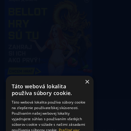
×
Táto webová lokalita
používa súbory cookie.
Táto webová lokalita používa súbory cookie
na zlepšenie používateľskej skúsenosti.
Používaním našej webovej lokality
vyjadrujete súhlas s používaním všetkých
súborov cookie v súlade s našimi zásadami
používania súborov cookie.
Prečítať viac
Hrajte zodpovedne. Hazardné hry predstavujú riziko