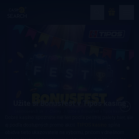
Užite si Bonusfest v Tipos kasíne
casinosearch.sk
Články
Užite si Bonusfest v Tipos kasíne
Dobré kasíno spoznáte nie len podľa pestrej palety hier, ale
aj podľa dostupných promo akcií.
TIPOS kasíno
spĺňa
obidva tieto ukazovatele na výbornú, pričom v dnešnom