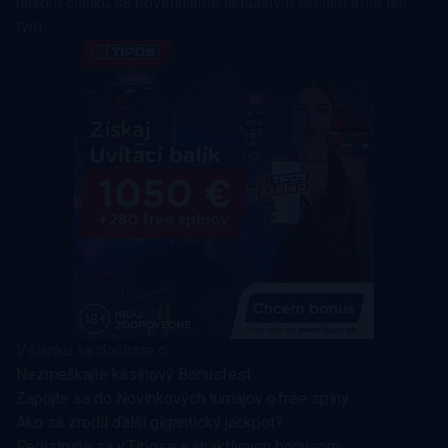
našom článku sa povenujeme aktuálnym akciám a nie len
tým.
V článku sa dočítate o:
Nezmeškajte kasínový Bonusfest
Zapojte sa do Novinkových turnajov o free spiny
Ako sa zrodil ďalší gigantický jackpot?
Registrujte sa v Tipose s atraktívnym bonusom