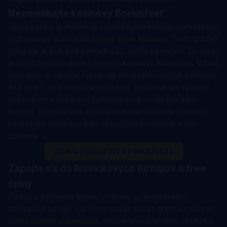
Nezmeškajte kasínový Bonusfest
Tipos kasíno je aktívne aj z pohľadu marketingu a pre hráčov
si pripravuje pravidelné
promo akcie a bonusy
. Tento týždeň
tomu nie je inak a od pondelka 22. apríla do nedele 28. apríla
je tu k dispozícii akcia s názvom kasínový Bonusfest. Vďaka
tejto akcii si môžete vybojovať množstvo voľných zatočení.
Ako na to? Je to veľmi jednoduché. Stačí hrať len vybrané
valcové hry a splniť prislúchajúce podmienky pre zisk
bonusu. Získané free spiny vám budú následne pripísané
na hráčske konto hneď po splnení podmienok pre ich
získanie.
ZÍSKAJ FREE SPINY V BONUSFESTE
Zapojte sa do Novinkových turnajov o free
spiny
Ďalšou zaujímavou akciou v Tipose sú jednoznačne
Novinkové turnaje. Ide o dva turnaje počas týždňa v nových
online hracích automatoch
, pričom prvý prebieha od utorka