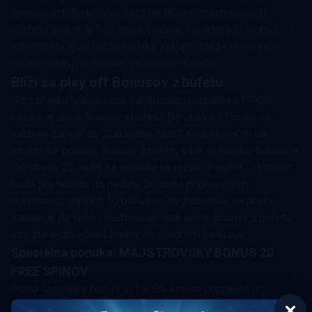
špeciálnych funkcií. Vo väčšine BGaming automatoch
môžete získať aj
free spiny
, pričom v niektorých slotoch si
ich môžete aj za určitú čiastku zakúpiť, takže hráči, ktorí
neradi čakajú na bonusy sa zrejme potešia.
Blíži sa play off Bonusov z bufetu
Od začiatku hokejového šampionátu prebieha v TIPOS
kasíne aj akcia
Bonusy z bufetu
. Do utorka 21. mája sa
môžete zapojiť do „Základnej časti“ a vybojovať si tak
atraktívne bonusy. Bonusy z bufetu však rozhodne nekončia.
Od stredy 22. mája sa nabieha na režim „Playoff,“ v ktorom
bude pre hráčov do nedele 26. mája pripravených
dohromady ďalších 10 bonusov. Nezabudnite sa preto
zapojiť aj do tejto vyraďovacej fáze akcie Bonusy z bufetu,
aby ste nezmeškali žiadny zo štedrých bonusov.
Špeciálna ponuka: MAJSTROVSKÝ BONUS 20
FREE SPINOV
Tento špeciálny bonus si TIPOS kasíno pripravilo pri
príležitosti štvrťfinálového súboja slovenských