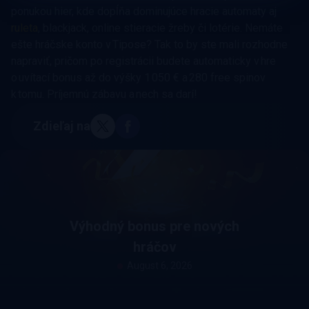
ponukou hier, kde dopĺňa dominujúce hracie automaty aj
ruleta
, blackjack, online stieracie žreby či lotérie. Nemáte
ešte hráčske konto v Tipose? Tak to by ste mali rozhodne
napraviť, pričom po registrácii budete automaticky v hre
o uvítací bonus až do výšky 1 050 € a 280 free spinov
k tomu. Príjemnú zábavu a nech sa darí!
Zdieľaj na
Výhodný bonus pre nových
hráčov
August 6, 2026