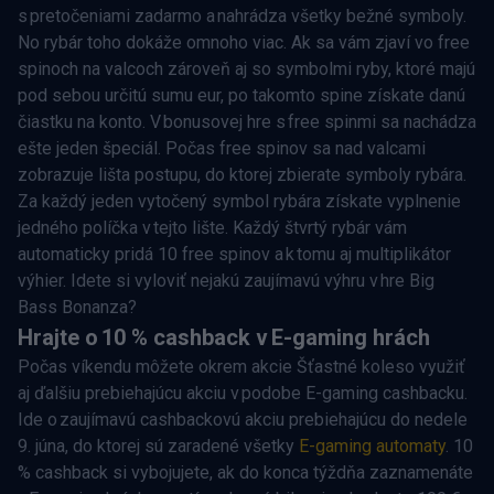
s pretočeniami zadarmo a nahrádza všetky bežné symboly.
No rybár toho dokáže omnoho viac. Ak sa vám zjaví vo free
spinoch na valcoch zároveň aj so symbolmi ryby, ktoré majú
pod sebou určitú sumu eur, po takomto spine získate danú
čiastku na konto. V bonusovej hre s free spinmi sa nachádza
ešte jeden špeciál. Počas free spinov sa nad valcami
zobrazuje lišta postupu, do ktorej zbierate symboly rybára.
Za každý jeden vytočený symbol rybára získate vyplnenie
jedného políčka v tejto lište. Každý štvrtý rybár vám
automaticky pridá 10 free spinov a k tomu aj multiplikátor
výhier. Idete si vyloviť nejakú zaujímavú výhru v hre Big
POZOR, TIPOS Jackpot - Zlatý v
Bass Bonanza?
kasíne eTIPOS.sk čoskoro padne!
Hrajte o 10 % cashback v E-gaming hrách
Počas víkendu môžete okrem akcie Šťastné koleso využiť
Jeho hodnota je už viac ako
aj ďalšiu prebiehajúcu akciu v podobe E-gaming cashbacku.
138863 €
Ide o zaujímavú cashbackovú akciu prebiehajúcu do nedele
9. júna, do ktorej sú zaradené všetky
E-gaming automaty
. 10
Neváhaj a hraj o jackpot.
% cashback si vybojujete, ak do konca týždňa zaznamenáte