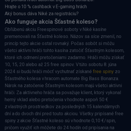
Hrajte o 10 % cashback v E-gaming hrách
Aký bonus dáva Niké za registráciu?
Ako funguje akcia Šťastné koleso?
Obľúbenú akciu Freespinové soboty v Niké kasíne
premenovali na Šťastné koleso. Názov sa síce zmenil, no
princíp tejto akcie ostal rovnaký. Počas sobôt si môžu
všetci aktívni hráči tohto kasína zatočiť Šťastným kolesom,
ktoré ich odmení pretočeniami zadarmo. Hráči môžu získať
10, 15, 20 alebo až 25 free spinov. V túto sobotu 8. júna
2024 si budú hráči môcť vychutnať získané
free spiny
zo
Šťastného kolesa v hracom automate Big Bass Bonanza.
Nárok na zatočenie Šťastným kolesom majú všetci aktívni
hráči. Za aktívneho hráča sa považuje klient, ktorý vykonal
herný vklad alebo pretočenia v hodnote aspoň 50 €
z vlastných prostriedkov za posledných 15 kalendárnych
dní a do dvoch dní pred touto akciou. Všetky pripísané free
spiny z akcie Šťastné koleso sú v hodnote 0,10 €/spin,
pričom využiť ich môžete do 24 hodín od pripísania na