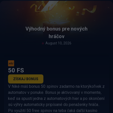
Výhodný bonus pre nových
hráčov
August 10, 2026
50 FS
ZÍSKAJ BONUS
V Niké máš bonus 50 spinov zadarmo na ktorýkoľvek z
automatov v ponuke. Bonus je aktivovaný v momente,
keď sa spustí jedna z automatových hier a po skončení
sú výhry automaticky pripísané do penaženky hráča..
Po využití 50 free spinov na teba čaká daľší kasíno