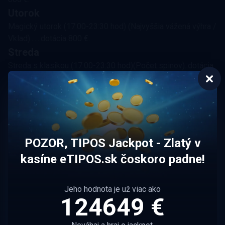
Utorok
Magický utorok (17:00-23:30 hod) (Najvyššia vážená výhra /
Vklad).......dotácia 800 €.
Streda
Streda s klasikou (17:00-23:30 hod)(Počet spinov)..dotácia
800 €.
Zdieľaj na
POZOR, TIPOS Jackpot - Zlatý v
kasíne eTIPOS.sk čoskoro padne!
Výhodný bonus pre nových
hráčov
Jeho hodnota je už viac ako
124649 €
August 7, 2026