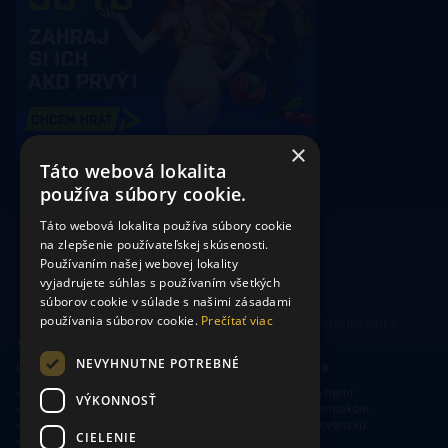
×
Táto webová lokalita
používa súbory cookie.
Táto webová lokalita používa súbory cookie
na zlepšenie používateľskej skúsenosti.
Používaním našej webovej lokality
vyjadrujete súhlas s používaním všetkých
súborov cookie v súlade s našimi zásadami
používania súborov cookie.
Prečítať viac
Hrajte zodpovedne. Hazardné hry predstavujú riziko
vysokých finančných strát.
NEVYHNUTNE POTREBNÉ
CasinoSearch
Kasína a herne
O nás
Mapa kasín a herní
VÝKONNOSŤ
Zodpovedné hranie
Bonusy a promoakcie
Ochrana súkromia
O hraní na Slovensku
CIELENIE
Obmedzená zodpovednosť