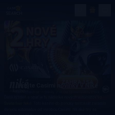
Hrajte Casimi novinky v Niké
casinosearch.sk
Články
Hrajte Casimi novinky v Niké
Ďalší týždeň a opäť je tu nádielka nových automatov
vo
Svete hier Niké
. Toto kasíno do ponuky tentokrát zaradilo
dvojicu automatov od výrobcu Casimi. Na aké hry sa