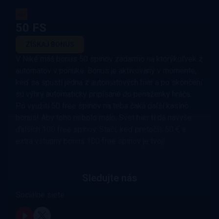
50 FS
ZÍSKAJ BONUS
V Niké máš bonus 50 spinov zadarmo na ktorýkoľvek z
automatov v ponuke. Bonus je aktivovaný v momente,
keď sa spustí jedna z automatových hier a po skončení
sú výhry automaticky pripísané do penaženky hráča..
Po využití 50 free spinov na teba čaká daľší kasíno
bonus! Aby toho nebolo málo, Svet hier ti dá navyše
ďalších 100 free spinov. Stačí, keď pretočíš 50 € a
extra vstupný bonus 100 free spinov je tvoj!
Sledujte nás
Sociálne siete