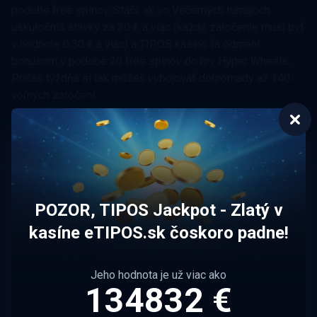
podobe free spinov. Stačí, ak vo Večerných turnajoch
uskutočníš stávky za 30 € a viac (každé zatočenie musí byť
v hodnote 0,30 € a viac) a TIPOS kasíno ťa odmení
bonusom v podobe 20 free spinov do hry Hyper Wheels.
Počas týždňa si tak môžeš vybojovať dohromady až 140
voľných zatočení.
Zahraj si Novinkové turnaje o free spiny
Keby sa ti Večerné turnaje v Kasíno Lige málili, máme tu pre
teba ešte jednu pozvánku. V Tipose sa môžeš každý
týždeň zapojiť aj do dvoch Novinkových turnajov. Prvý
Novinkový turnaj prebieha od utorka do štvrtka a do druhého
sa môžeš zapojiť od piatka do pondelka. Do týchto turnajov
POZOR, TIPOS Jackpot - Zlatý v
sú zaradené vždy iné nové hracie automaty z ponuky
kasíne eTIPOS.sk čoskoro padne!
TIPOS kasína a rovnako sa obmieňa aj princíp bodovania,
tak si vždy pozorne prečítaj podmienky jednotlivých
turnajov. V každom Novinkovom turnaji sa hrá o 2 300
free
Jeho hodnota je už viac ako
spinov
, ktoré si po ich skončení rozdelí 166 hráčov, ktorým
134832 €
sa podarí získať najvyšší počet bodov.