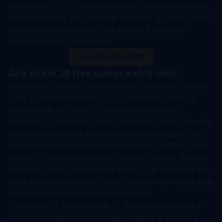
spiny navyše. TIPOS kasíno každý deň zvolí niekoľko hier,
ktoré bude každý deň obmieňať a rovnako aj v nich si budeš
môcť pripísať voľné otočky. Tak neváhaj a využi túto
zaujímavú akciu TIPOS kasína.
CHCEM FREE SPINY
Ako získať 20 free spinov každý deň?
Okrem akcie Jackpot storm prebieha v Tipose už tradične
súťaž Septembrová Kasíno Liga. Vďaka tejto súťaži sa
môžeš každý deň až do 30. septembra zapojiť do
pravidelných večerných turnajov, v ktorých sa hrá o finančné
odmeny a rovnako tak aj o body do rebríčkov Kasíno Ligy.
Celková dotácia septembrovej edície bola 50 000 € a hoci
je súťaž už za svojou polovicou, stále je o čo hrať. Ak by si
sa chcel o súťaži Septembrová Kasíno Liga dozvedieť viac,
určite si prečítaj tento
náš článok zo začiatku mesiaca
, kedy
sme sa tejto súťaži venovali podrobnejšie.
V týždni od 16. septembra do 22. septembra si môžeš vo
Večerných turnajoch Kasíno Ligy vybojovať aj odmenu v