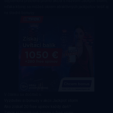
septembra prebieha promo akcia s názvom Jackpot storm,
vďaka ktorej sa môžeš okrem atraktívnych jackpotov tešiť aj
na štedré bonusy.
V článku sa dočítaš o:
Vyzdvihni si bonusy v akcii Jackpot storm
Ako získať 20 free spinov každý deň?
Zahraj si Novinkové turnaje o free spiny