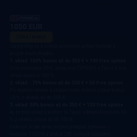
1050 EUR
ZÍSKAJ BONUS
Zaregistruj sa a získaš bonusový uvítací balíček z
prvých troch vkladov:
1. vklad: 100% bonus až do 350 € + 130 free spinov
Vlož minimálne 20 €, zadaj kód TIPOS01 a Tipos ti tvoj
vklad navýši o 100 %.
2. vklad: : 75% bonus až do 350 € + 50 free spinov
Po druhom vklade a vložení kódu môžeš získať bonus
75 % z vkladu až do 350 €.
3. vklad: 50% bonus až do 350 € + 100 free spinov
Aj za tretí vklad s kódom ťa Tipos odmení bonusom 50
% z vkladu znova až do 350 €.
Celkovo si tak teraz môžeš prilepšiť bonusmi v
hodnote 1 050 € a získať 280 voľných zatočení.