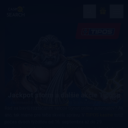
Jackpot storm a ďalšie akcie Tiposu
casinosearch.sk
Články
Jackpot storm a ďalšie akcie Tiposu
Rád sa bavíš roztáčaním valcov Synot online automatov? Ak
áno, tak máme pre teba skvelú správu. V
TIPOS kasíne
totiž
počas dvoch týždňov od 16. septembra až do 29.