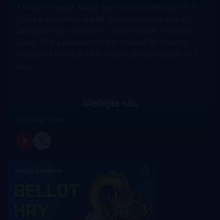
A to nie je všetko. Každý nový hráč navyše hrá o 50 %
bonus k úvodnému vkladu. Ako tento bonus získať?
Zaregistruj sa, uskutočni 1. vklad na konto v hodnote
aspoň 20 € a automaticky ti pripíšeme 50 % bonus.
Maximálny bonus je 20 €, ktorý získaš pri vklade 40 € a
viac.
Sledujte nás
Sociálne siete