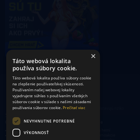
×
Táto webová lokalita
používa súbory cookie.
Táto webová lokalita používa súbory cookie
na zlepšenie používateľskej skúsenosti.
Používaním našej webovej lokality
vyjadrujete súhlas s používaním všetkých
súborov cookie v súlade s našimi zásadami
používania súborov cookie.
Prečítať viac
Hrajte zodpovedne. Hazardné hry predstavujú riziko
vysokých finančných strát.
NEVYHNUTNE POTREBNÉ
CasinoSearch
Kasína a herne
O nás
Mapa kasín a herní
VÝKONNOSŤ
Zodpovedné hranie
Bonusy a promoakcie