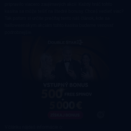
pripravilo viacero zaujímavých akcií. Každý hráč tohto
kasína sa môže tešiť na štedré bonusy. Chceš vedieť viac?
Tak potom si určite prečítaj tento náš článok, kde sa
halloweenskym akciám tohto kasína budeme venovať
podrobnejšie.
V článku nájdeš informácie o: