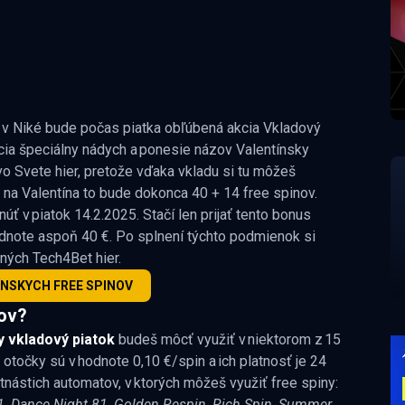
 v Niké bude počas piatka obľúbená akcia Vkladový
akcia špeciálny nádych a ponesie názov Valentínsky
vo Svete hier, pretože vďaka vkladu si tu môžeš
k na Valentína to bude dokonca 40 + 14 free spinov.
 v piatok 14.2.2025. Stačí len prijať tento bonus
odnote aspoň 40 €. Po splnení týchto podmienok si
ných Tech4Bet hier.
NSKYCH FREE SPINOV
nov?
y vkladový piatok
budeš môcť využiť v niektorom z 15
 otočky sú v hodnote 0,10 €/spin a ich platnosť je 24
tnástich automatov, v ktorých môžeš využiť free spiny:
81, Dance Night 81, Golden Respin, Rich Spin, Summer