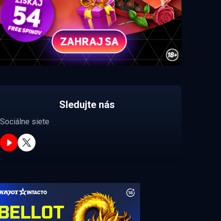
Sledujte nás
Sociálne siete