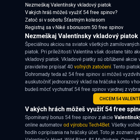
Nezmeškaj Valentínsky vkladový piatok
V akých hráš môžeš využiť 54 free spinov?
Zatoč si v sobotu Šťastným kolesom
Registruj sa v Niké s bonusom 50 free spinov
Nezmeškaj Valentínsky vkladový piatok
Špeciálnou akciou na sviatok všetkých zamilovaných
piatok. Pri príležitosti Valentína však dostane táto 
vkladový piatok. Vkladové piatky sú obľúbené akcie 
pravidelne pripísať 40
voľných zatočení
. Tento piato
Dohromady teda až 54 free spinov si môžeš vyzdvihnúť
a uskutočníť jednorazový vklad na hráčske konto v h
budeš môcť vychutnať 54 free spinov v jednej z vybra
CHCEM 54 VALENTÍ
V akých hrách môžeš využiť 54 free spi
Spomínaný bonus 54 free spinov z akcie
Valentínsk
online automatov
od výrobcu Tech4Bet
. Všetky voľné
hodín o pripísania na hráčsky účet. Toto je zoznam pä
Valentine´s Heart, Wild Blast, 81 Multichain, Crown 