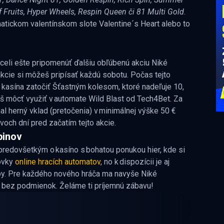
 Fruits, Hyper Wheels, Respin Queen či 81 Multi Gold
.
ematickom valentínskom slote Valentine´s Heart alebo to
celi ešte pripomenúť ďalšiu obľúbenú akciu Niké
akcie si môžeš pripísať každú sobotu. Počas tejto
o kasína zatočiť Šťastným kolesom, ktoré nadeľuje 10,
IPOS Jackpot - Zlatý v kasíne eTIPOS.s
eš môcť využiť v automate Wild Blast od Tech4Bet. Za
padne!
al herný vklad (pretočenia) v minimálnej výške 50 €
voch dní pred začatím tejto akcie.
pinov
Jeho hodnota je už viac ako
124649 €
 predovšetkým o kasíno s bohatou ponukou hier, kde si
tovky
online hracích automatov
, no k dispozícii je aj
Neváhaj a hraj o jackpot.
eby. Pre každého nového hráča ma navyše Niké
ne bez podmienok. Želáme ti príjemnú zábavu!
HRAJ V KASÍNE