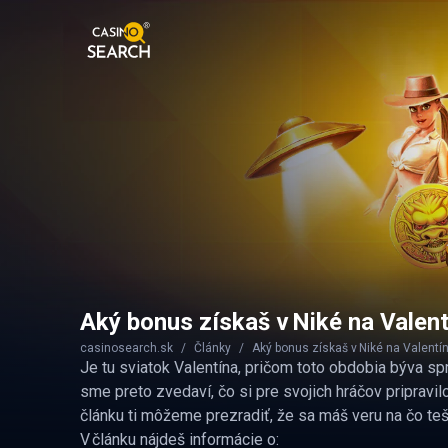
Aký bonus získaš v Niké na Valen
casinosearch.sk
Články
Aký bonus získaš v Niké na Valentí
Je tu sviatok Valentína, pričom toto obdobia býva spr
sme preto zvedaví, čo si pre svojich hráčov pripravi
článku ti môžeme prezradiť, že sa máš veru na čo teš
V článku nájdeš informácie o: