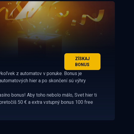
ZÍSKAJ
BONUS
koľvek z automatov v ponuke. Bonus je
automatových hier a po skončení sú výhry
asíno bonus! Aby toho nebolo málo, Svet hier ti
 pretočíš 50 € a extra vstupný bonus 100 free