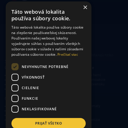
×
Táto webová lokalita
používa súbory cookie.
Táto webová lokalita používa súbory cookie
na zlepšenie používateľskej skúsenosti.
Používaním našej webovej lokality
vyjadrujete súhlas s používaním všetkých
súborov cookie v súlade s našimi zásadami
používania súborov cookie.
Prečítať viac
Hrajte zodpovedne. Hazardné hry predstavujú riziko
vysokých finančných strát.
NEVYHNUTNE POTREBNÉ
CasinoSearch
Kasína a herne
O nás
Mapa kasín a herní
VÝKONNOSŤ
Zodpovedné hranie
Bonusy a promoakcie
Ochrana súkromia
O hraní na Slovensku
CIELENIE
Obmedzená zodpovednosť
FUNKCIE
Online kasína
Kasínové hry
Obľúbené slovenské kasína
Výherné automaty
NEKLASIFIKOVANÉ
Kasínové bonusy
Ruleta
Free spiny v kasínach
Poker
Novinky a špeciálne ponuky
Ako hrať, recenzie
PRIJAŤ VŠETKO
Copyright © 2026