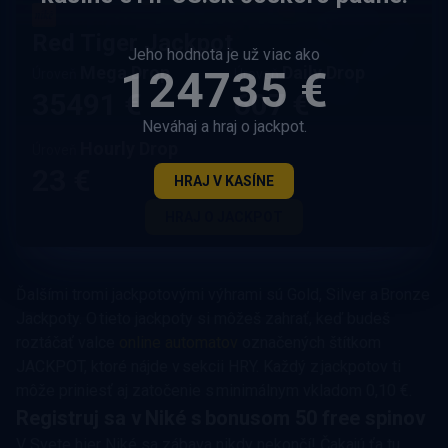
kasíne eTIPOS.sk čoskoro padne!
Red Tiger Jackpot
Mega Drop
Daily Drop
Úroveň
Úroveň
Jeho hodnota je už viac ako
35491 €
607 €
124735 €
Hourly Drop
Úroveň
Neváhaj a hraj o jackpot.
23 €
HRAJ V KASÍNE
HRAJ O JACKPOT
Ďalšími tromi jackpotovými výhrami sú Gold, Silver a Bronze
Jackpoty. O tieto jackpoty si môžeš zahrať, keď budeš
roztáčať valce
online automatov
označených štítkom
JACKPOT, ktoré nájde v sekcii HRY. Každý z jackpotov ti
môže priniesť aj zatočenie s minimálnym vkladom 0,10 €.
Registruj sa v Niké s bonusom 50 free spinov
V Svete hier Niké sa zábava nikdy nekončí! Čakajú ťa tu