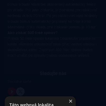
bonus ti bude následne aktivovaný automaticky ihneď
po vklade. Pre jeho získanie, je potrebné prestávkovať
hodnotu vkladu 30 krát. Po prestávkovaní tejto hodnoty
ti bude bonus automaticky pripísaný na tvoje konto.
Minimálna výška vkladu pre získanie bonusu je 10 eur.
Ako získať 500 free spinov?
Prvých 50 free spinov ti kasíno DoubleStar pripíše na
konto, akonáhle uskutočníš svoju prvú vlastnú otočku v
akomkoľvek slote. Zvyšných 450 free spinov budeš
môcť získať po splnení piatich obratových levelov.
Sledujte nás
Sociálne siete
×
Táto webová lokalita