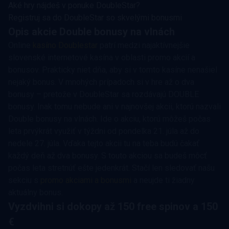
Aké hry nájdeš v ponuke DoubleStar?
Registruj sa do DoubleStar so skvelými bonusmi
Opis akcie Double bonusy na vlnách
Online
kasíno Doublestar
patrí medzi najaktívnejšie
slovenské internetové kasína v oblasti promo akcií a
bonusov. Prakticky niet dňa, aby si v tomto kasíne nenašiel
nejaký bonus. V mnohých prípadoch si v hre až o dva
bonusy – pretože v DoubleStar sa rozdávajú DOUBLE
bonusy. Inak tomu nebude ani v najnovšej akcii, ktorú nazvali
Double bonusy na vlnách. Ide o akciu, ktorú môžeš počas
leta prvýkrát využiť v týždni od pondelka 21. júla až do
nedele 27. júla. Vďaka tejto akcii tu na teba budú čakať
každý deň až dva bonusy. S touto akciou sa budeš môcť
počas leta stretnúť ešte jedenkrát. Stačí len sledovať našu
sekciu s
promo akciami a bonusmi
a neujde ti žiadny
aktuálny bonus.
Vyzdvihni si dokopy až 150 free spinov a 150
€