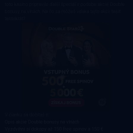
toto kasíno pripravilo ďalší špeciál v podobe akcie Double
bonusy na vlnách. Na čo sa môžeš vďaka tejto akcii tešiť
tentokrát?
V článku sa dočítaš o:
Opis akcie Double bonusy na vlnách
Vyzdvihni si dokopy až 150 free spinov a 150 €