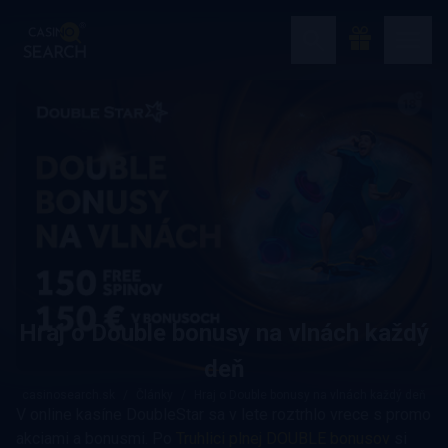
Hraj o Double bonusy na vlnách každý
deň
casinosearch.sk
Články
Hraj o Double bonusy na vlnách každý deň
V online kasíne DoubleStar sa v lete roztrhlo vrece s promo
akciami a bonusmi. Po
Truhlici plnej DOUBLE bonusov
si