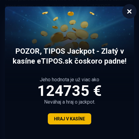
ktoré majú vo svojich obrázkoch slovo JACKPOT a si
automaticky v hre. Jackpoty môžu padnúť náhodne
kedykoľvek a komukoľvek.
Registruj sa do Tiposu a získaj štedré bonusy
V tomto článku sme si povedali aktuálne tie najväčšie
lákadlá TIPOS kasína, no táto online herňa má toho v talóne
POZOR, TIPOS Jackpot - Zlatý v
omnoho viac. Tipos sa môže pochváliť aj poriadne širokou
kasíne eTIPOS.sk čoskoro padne!
ponukou hier, v ktorej nájdeš stovky online automatov, ale aj
ruletu, blackjack, crash games, číselné lotérie či
eŽreby
. V
Tipose nezabúdajú aj na nových hráčov, ktorým ponúkajú
Jeho hodnota je už viac ako
vstupný bonus až do výšky 1 050 € a 280 free spinov k
124735 €
tomu. Najnovšie tu môžeš využiť rýchlu registráciu, čo ti
môže v priebehu pár minutiek od registrácie priniesť bonus
Neváhaj a hraj o jackpot.
10 €. Na záver ti už len zaželáme príjemnú zábavu a veľa
šťastia v hre!
HRAJ V KASÍNE
Zdieľaj na