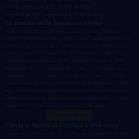
Padne už čoskoro ďalší TIPOS Jackpot?
Registruj sa do Tiposu a získaj štedré bonusy
Čo ponúka akcia Bonusové trháky
Bonusové trháky môžeme už zaradiť medzi pravidelné
akcie TIPOS kasína. Ide o dvojtýždňovú akciu, vďaka ktorej
si môžeš až do nedele 5. októbra vybojovať atraktívne
bonusy každý deň. A ako hrať o tieto bonusy? Stačí, keď
budeš hrať požadované
online automaty
a splníš v nich
stanovený obrat. Z bonusov sa môžeš tešiť na free spiny,
cashbacky ako aj mystery bonusy. Každý deň máš teda
šancu získať iný bonus za hranie tvojich obľúbených slotov.
Aby si si to vedel lepšie predstaviť, prezentujeme ti to na
jednom dni. Príklad: Bonus na deň 24. septembra: 10 free
spinov za 100 vlastných zatočení v slote Bang!
CHCEM BONUSY
Zahraj si Novinkové turnaje o free spiny
Ďalšou možnosťou, ako môžeš získať obľúbené
free spiny
,