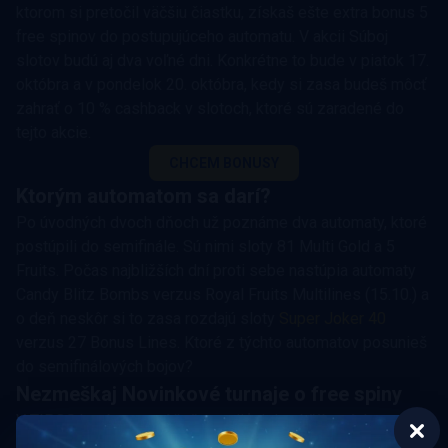
ktorom si pretočil väčšiu čiastku, získaš ešte extra bonus 5
free spinov do postupujúceho automatu. V akcii Súboj
slotov budú aj dva voľné dni. Konkrétne to bude v piatok 17.
októbra a v pondelok 20. októbra, kedy si zasa budeš môcť
zahrať o 10 % cashback v slotoch, ktoré sú zaradené do
tejto akcie.
CHCEM BONUSY
Ktorým automatom sa darí?
Po úvodných dvoch dňoch už poznáme dva automaty, ktoré
postúpili do semifinále. Sú nimi sloty 81 Multi Gold a 5
Fruits. Počas najbližších dní proti sebe nastúpia automaty
Candy Blitz Bombs verzus Royal Fruits Multilines (15.10.) a
o deň neskôr si to zasa rozdajú sloty
Super Joker 40
verzus 27 Bonus Lines. Ktoré z týchto automatov posunieš
do semifinálových bojov?
Nezmeškaj Novinkové turnaje o free spiny
V TIPOS kasíne sa môžeš zapojiť aj do obľúbených
kasínových turnajov
. Populárnymi sú najmä Novinkové