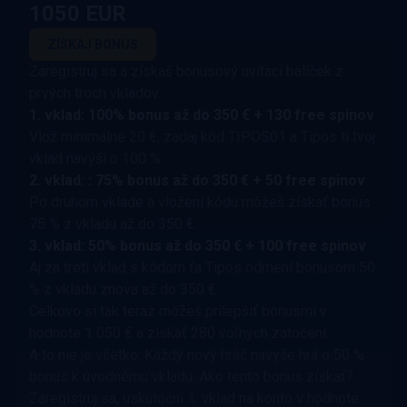
1050 EUR
ZÍSKAJ BONUS
Zaregistruj sa a získaš bonusový uvítací balíček z
prvých troch vkladov:
1. vklad: 100% bonus až do 350 € + 130 free spinov
Vlož minimálne 20 €, zadaj kód TIPOS01 a Tipos ti tvoj
vklad navýši o 100 %.
2. vklad: : 75% bonus až do 350 € + 50 free spinov
Po druhom vklade a vložení kódu môžeš získať bonus
75 % z vkladu až do 350 €.
3. vklad: 50% bonus až do 350 € + 100 free spinov
Aj za tretí vklad s kódom ťa Tipos odmení bonusom 50
% z vkladu znova až do 350 €.
Celkovo si tak teraz môžeš prilepšiť bonusmi v
hodnote 1 050 € a získať 280 voľných zatočení.
A to nie je všetko. Každý nový hráč navyše hrá o 50 %
bonus k úvodnému vkladu. Ako tento bonus získať?
Zaregistruj sa, uskutočni 1. vklad na konto v hodnote