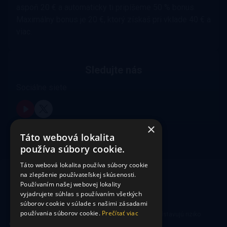
aspoň 20 € a automaticky ti pripíšeme 50 % bonus.
Maximálny bonus je 20 €, ktorý získaš pri vklade 40 € a
viac.
Sledujte nás
Sociálne siete
×
Táto webová lokalita
používa súbory cookie.
Táto webová lokalita používa súbory cookie
na zlepšenie používateľskej skúsenosti.
Používaním našej webovej lokality
vyjadrujete súhlas s používaním všetkých
súborov cookie v súlade s našimi zásadami
používania súborov cookie.
Prečítať viac
Hrajte zodpovedne. Hazardné hry predstavujú riziko
vysokých finančných strát.