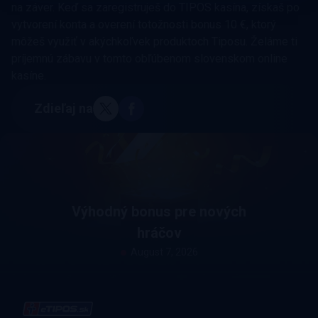
na záver. Keď sa zaregistruješ do TIPOS kasína, získaš po
vytvorení konta a overení totožnosti bonus 10 €, ktorý
môžeš využiť v akýchkoľvek produktoch Tiposu. Želáme ti
príjemnú zábavu v tomto obľúbenom slovenskom online
kasíne.
Zdieľaj na
Výhodný bonus pre nových
hráčov
August 7, 2026