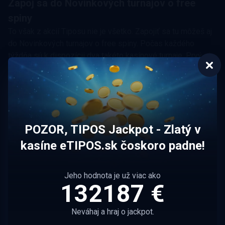
Zapoj sa do Novinkových turnajov o free
spiny
To však z akcií Tiposu nie je všetko. Zapojiť sa tu môžeš aj
do Novinkových turnajov o free spiny. Počas každého
týždňa sú k dispozícii dva takéto kasínové turnaje. Prvý si
môžeš zahrať od utorka do štvrtka, no a do druhého sa
môžeš zapojiť od piatka do pondelka. Do každého turnaja
sú zaradené vždy iné nové vybrané automaty z ponuky
Tiposu. Dotácia každého turnaja však ostáva nezmenená a v
Novinkových turnajoch sa hrá vždy o 2 300 free spinov.
POZOR, TIPOS Jackpot - Zlatý v
Tento bank si po skončení turnaja rozdelí 166 najlepších
hráčov. Ideš zabojovať o niektorú z odmien aj pre seba?
kasíne eTIPOS.sk čoskoro padne!
Získaj bonus 10 € len za registráciu
Spomínané akcie nie sú jediným lákadlom v TIPOS kasíne.
Jeho hodnota je už viac ako
Toto online kasíno sa môže pochváliť aj famóznou ponukou
132187 €
hier. Nájdeš tu stovky online automatov, ale aj ruletu,
blackjack,
online stieracie žreby
, crash games či číselné
Neváhaj a hraj o jackpot.
lotérie. Ešte nemáš svoje konto v Tipose? Keď sa to