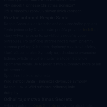
Aký darček ti prinesie Christmas Bonanza?
Uži si vianočnú zábavu v slovenských kasínach
Roztoč automat Respin Santa
Respin Santa je klasika zabalená do vianočného papieru.
Tento jednoduchý 3-valec nám prináša provider
tech4bet
,
ktorý vytvoril presne to, čo v kľudný nedeľný večer
potrebuješ. Po grafickej stránke naozaj veľmi príjemný
automat plný teplých farieb, doplnený o zvukové efekty,
ktoré vôbec nerušia. Symboly sú jednoduché a vianočne
ladené, ovládanie úplne intuitívne a točenie plynulé
a pomerne rýchle. Je to jeden z tých automatov ktoré ťa len
tak neomrzia.
Špeciálne funkcie automatu:
Wild symbol Santa – nahrádza chýbajúce symboly
Respin – ak je Wild súčasťou výhernej línie
Autoplay
Odhaľ tajomstvo Xmas Secrets
Výherný automat
Xmas Secrets
od Synotu pôsobí ako