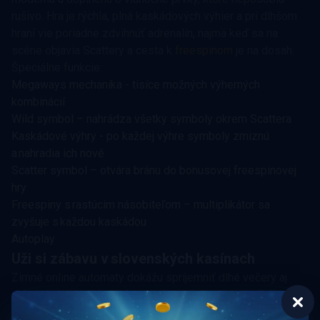
rušivo. Hra je rýchla, plná kaskádových výhier a pri dlhšom
hraní vie poriadne zdvihnúť adrenalín, najmä keď sa na
scéne objavia Scattery a cesta k
freespinom
je na dosah.
Špeciálne funkcie:
Megaways mechanika - tisíce možných výherných
kombinácií
Wild symbol – nahrádza všetky symboly okrem Scattera
Kaskádové výhry - po každej výhre symboly zmiznú
a nahradia ich nové
Scatter symbol – otvára bránu do bonusovej freespinovej
hry
Freespiny s rastúcim násobiteľom – multiplikátor sa
zvyšuje s každou kaskádou
Autoplay
Uži si zábavu v slovenských kasínach
Zimné online automaty dokážu spríjemniť dlhé večery aj
chladné dni, či už hráš doma pri svetielkach stromčeka, na
chate v horách alebo len hľadáš chvíľku oddychu počas