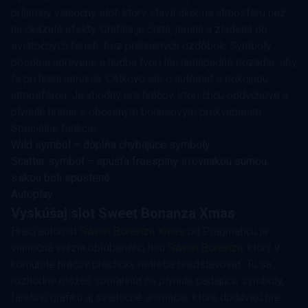
príjemný vianočný slot, ktorý stavil skôr na atmosféru než
na okázalé efekty. Grafika je čistá, jemná a zladená do
sviatočných farieb, bez prehnaných ozdôbok. Symboly
pôsobia upravene a hudba tvorí len nenápadné pozadie, aby
ťa pri hraní nerušila. Celkovo ide o automat s pokojnou
atmosférou. Je vhodný pre hráčov, ktorí chcú oddychové a
plynulé hranie s občasným bonusovým prekvapením.
Špeciálne funkcie:
Wild symbol – dopĺňa chýbajúce symboly
Scatter symbol – spúšťa freespiny s rovnakou sumou,
s akou boli spustené
Autoplay
Vyskúšaj slot Sweet Bonanza Xmas
Hrací automat
Sweet Bonanza Xmas
od Pragmaticu je
vianočná verzia obľúbeného hitu
Sweet Bonanza
, ktorý v
komunite hráčov prakticky netreba predstavovať. Tu sa
rozhodne môžeš spoľahnúť na plynulé padajúce symboly,
farebnú grafiku aj sviatočné animácie, ktoré dodávajú hre