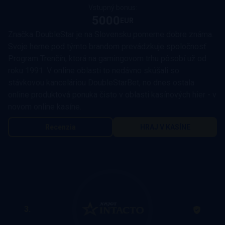
Vstupný bonus:
5000
EUR
Značka DoubleStar je na Slovensku pomerne dobre známa.
Svoje herne pod týmto brandom prevádzkuje spoločnosť
Program Trenčín, ktorá na gamingovom trhu pôsobí už od
roku 1991. V online oblasti to nedávno skúšali so
stávkovou kanceláriou DoubleStarBet, no dnes ostala
online produktová ponuka čisto v oblasti kasínových hier - v
novom online kasíne.
Recenzia
HRAJ V KASÍNE
3.