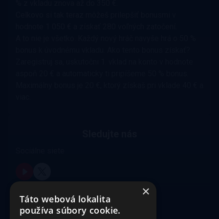
% z vkladu znova až do 350 €.
Celkovo si tak teraz môžeš prilepšiť bonusmi v
hodnote 1 050 € a získať 280 voľných zatočení.
A to nie je všetko. Každý nový hráč navyše hrá o 50 %
bonus k úvodnému vkladu. Ako tento bonus získať?
Zaregistruj sa, uskutočni 1. vklad na konto v hodnote
aspoň 20 € a automaticky ti pripíšeme 50 % bonus.
Maximálny bonus je 20 €, ktorý získaš pri vklade 40 € a
viac.
Sledujte nás
Sociálne siete
×
Táto webová lokalita
používa súbory cookie.