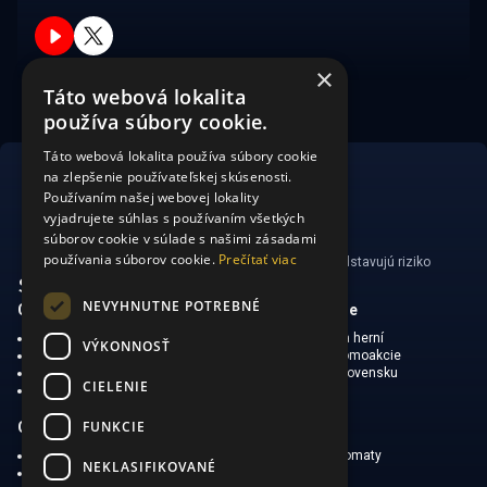
×
Táto webová lokalita
používa súbory cookie.
Táto webová lokalita používa súbory cookie
na zlepšenie používateľskej skúsenosti.
Používaním našej webovej lokality
vyjadrujete súhlas s používaním všetkých
súborov cookie v súlade s našimi zásadami
používania súborov cookie.
Prečítať viac
Hrajte zodpovedne. Hazardné hry predstavujú riziko
vysokých finančných strát.
NEVYHNUTNE POTREBNÉ
CasinoSearch
Kasína a herne
O nás
Mapa kasín a herní
VÝKONNOSŤ
Zodpovedné hranie
Bonusy a promoakcie
Ochrana súkromia
O hraní na Slovensku
CIELENIE
Obmedzená zodpovednosť
FUNKCIE
Online kasína
Kasínové hry
Obľúbené slovenské kasína
Výherné automaty
NEKLASIFIKOVANÉ
Kasínové bonusy
Ruleta