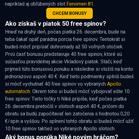
napríklad aj obľúbených slot
Fenomen 81
.
CHCEM BONUSY
Ako získaš v piatok 50 free spinov?
Hneď na druhý deň, počas piatka 26. decembra, bude na
teba čakať opäť parádna porcia free spinov. Tentokrát si
budeš môcť pripísať dohromady až 50 voľných otočiek.
Prvú časť bonusu predstavuje 40 free spinov, ktoré sú
súčasťou pravidelnej akcie Vkladový piatok. Stačí, keď
prijmeš túto bonusovú ponuku a následne si vložíš na konto
jednorazovo aspoň 40 €. Keď tieto podmienky splníš budeš
si môcť vychutnať 40 free spinov vo vybraných
Apollo
automatoch
. Okrem toho si budeš môcť vybojovať ešte 10
free spinov. Tieto točky ti Niké pripíše, keď počas piatka
26. decembra pretočíš v slotoch aspoň 40 €, pričom do
obratu sa budú započítavať len zatočenia s hodnotou 0,20
€/spin a vyššou. Po splnení tohto obratu si budeš môcť užiť
10 free spinov taktiež vo vybraných Apollo slotoch.
Aký bonus ponúka Niké novým hráčom?