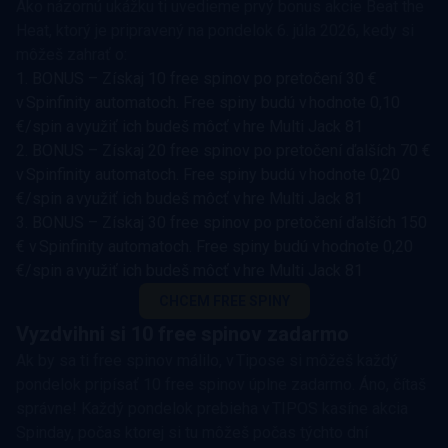
Ako názornú ukážku ti uvedieme prvý bonus akcie Beat the
Heat, ktorý je pripravený na pondelok 6. júla 2026, kedy si
môžeš zahrať o:
1. BONUS – Získaj 10 free spinov po pretočení 30 €
v Spinfinity automatoch.
Free spiny
budú v hodnote 0,10
€/spin a využiť ich budeš môcť v hre Multi Jack 81
2. BONUS – Získaj 20 free spinov po pretočení ďalších 70 €
v Spinfinity automatoch. Free spiny budú v hodnote 0,20
€/spin a využiť ich budeš môcť v hre Multi Jack 81
3. BONUS – Získaj 30 free spinov po pretočení ďalších 150
€ v Spinfinity automatoch. Free spiny budú v hodnote 0,20
€/spin a využiť ich budeš môcť v hre Multi Jack 81
CHCEM FREE SPINY
Vyzdvihni si 10 free spinov zadarmo
Ak by sa ti free spinov málilo, v Tipose si môžeš každý
pondelok pripísať 10 free spinov úplne zadarmo. Áno, čítaš
správne! Každý pondelok prebieha v TIPOS kasíne akcia
Spinday, počas ktorej si tu môžeš počas týchto dní