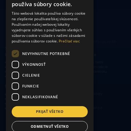
používa súbory cookie.
Táto webová lokalita používa súbory cookie
na zlepšenie používateľskej skúsenosti.
Používaním našej webovej lokality
vyjadrujete súhlas s používaním všetkých
súborov cookie v súlade s našimi zásadami
používania súborov cookie.
Prečítať viac
Hrajte zodpovedne. Hazardné hry predstavujú riziko
vysokých finančných strát.
NEVYHNUTNE POTREBNÉ
CasinoSearch
Kasína a herne
O nás
Mapa kasín a herní
VÝKONNOSŤ
Zodpovedné hranie
Bonusy a promoakcie
Ochrana súkromia
O hraní na Slovensku
CIELENIE
Obmedzená zodpovednosť
FUNKCIE
Online kasína
Kasínové hry
Obľúbené slovenské kasína
Výherné automaty
NEKLASIFIKOVANÉ
Kasínové bonusy
Ruleta
Free spiny v kasínach
Poker
Novinky a špeciálne ponuky
Ako hrať, recenzie
PRIJAŤ VŠETKO
Copyright © 2026
ODMIETNUŤ VŠETKO