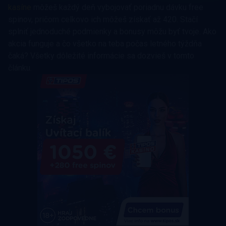
kasíne
môžeš každý deň vybojovať poriadnu dávku free
spinov, pričom celkovo ich môžeš získať až 420. Stačí
splniť jednoduché podmienky a bonusy môžu byť tvoje. Ako
akcia funguje a čo všetko na teba počas letného týždňa
čaká? Všetky dôležité informácie sa dozvieš v tomto
článku.