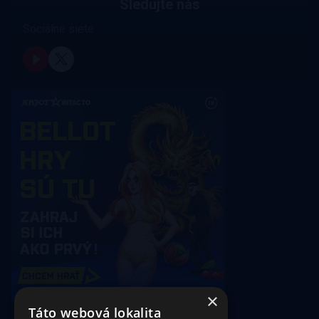
Sledujte nás
Sociálne siete
×
Táto webová lokalita