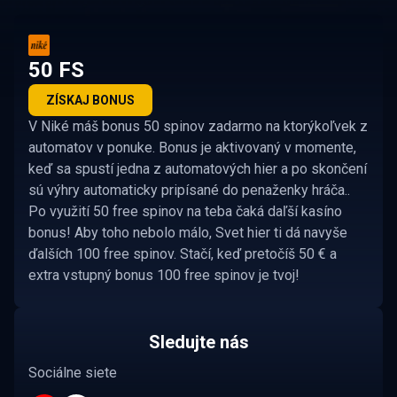
50 FS
ZÍSKAJ BONUS
V Niké máš bonus 50 spinov zadarmo na ktorýkoľvek z
automatov v ponuke. Bonus je aktivovaný v momente,
keď sa spustí jedna z automatových hier a po skončení
sú výhry automaticky pripísané do penaženky hráča..
Po využití 50 free spinov na teba čaká daľší kasíno
bonus! Aby toho nebolo málo, Svet hier ti dá navyše
ďalších 100 free spinov. Stačí, keď pretočíš 50 € a
extra vstupný bonus 100 free spinov je tvoj!
Sledujte nás
Sociálne siete