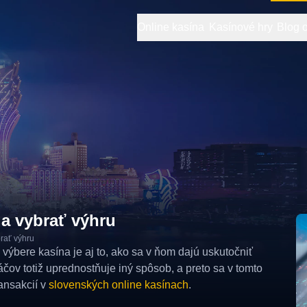
Online kasína
Kasínové hry
Blog
 vybrať výhru
ybrať výhru
ýbere kasína je aj to, ako sa v ňom dajú uskutočniť
čov totiž uprednostňuje iný spôsob, a preto sa v tomto
nsakcií v
slovenských online kasínach
.