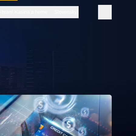
 o hraní
Kasína a herne
Slovensky