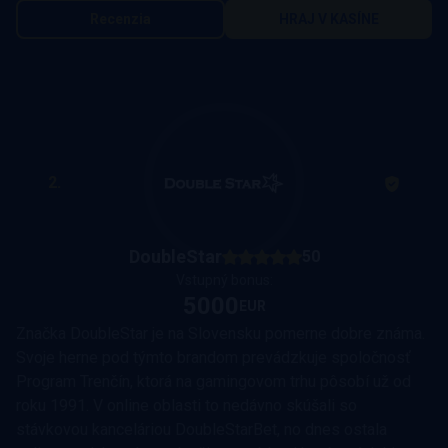
Recenzia
HRAJ V KASÍNE
2.
DoubleStar
50
Vstupný bonus:
5000
EUR
Značka DoubleStar je na Slovensku pomerne dobre známa.
Svoje herne pod týmto brandom prevádzkuje spoločnosť
Program Trenčín, ktorá na gamingovom trhu pôsobí už od
roku 1991. V online oblasti to nedávno skúšali so
stávkovou kanceláriou DoubleStarBet, no dnes ostala