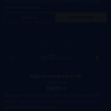
online produktová ponuka čisto v oblasti kasínových hier - v
novom online kasíne.
Recenzia
HRAJ V KASÍNE
3.
Kajot Intacto
45
Vstupný bonus:
7000
EUR
Spoznajte nové slovenské online kasíno Kajotwin, ktoré
vzniklo v roku 2023 a kde si môžete zahrať množstvo
obľúbených hracích automatov.