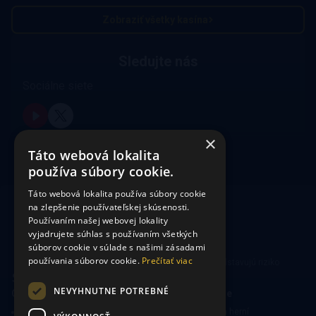
Zobraziť všetky kasína
Sledujte nás
Sociálne siete
×
Táto webová lokalita
používa súbory cookie.
Táto webová lokalita používa súbory cookie
na zlepšenie používateľskej skúsenosti.
Používaním našej webovej lokality
vyjadrujete súhlas s používaním všetkých
súborov cookie v súlade s našimi zásadami
používania súborov cookie.
Prečítať viac
Hrajte zodpovedne. Hazardné hry predstavujú riziko
vysokých finančných strát.
NEVYHNUTNE POTREBNÉ
CasinoSearch
Kasína a herne
O nás
Mapa kasín a herní