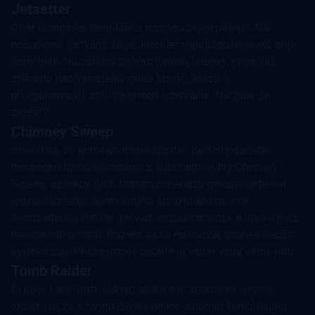
Jetsetter
Opäť blondínka, tentokrát s náručou plnou peňazí. Nie,
nebudeme sa tváriť, že je Jetseter najlepšou hrou akú sme
kedy hrali. No zvodný pohľad hlavnej hrdinky, ktorá vás
zláka do nablýskaného sveta luxusu, krásy a
prvoplánovosti, stojí za hriech a zahranie. Necháte sa
zviesť?
Chimney Sweep
Hovorí sa, že kominári nosia šťastie. Keď si pozriete
modrookú blond kominárku z automatovej hry Chimney
Sweep, už nikdy proti tomuto porekadlu nevznesiete ani
jedinú námietku. Retro kráska štylizovaná do roly
neodolateľnej Pin Up girl vám rozbúcha srdce a upraví pulz
mierne nad normál. Pozerá sa na ňu naozaj dobre a keďže
symbolizuje Wild symbol, budete ju vidieť vždy veľmi radi.
Tomb Raider
Či už je Lara Croft váš typ alebo nie, zrejme sa s nami
zhodnete, že v tomto článku online automat Tomb Raider