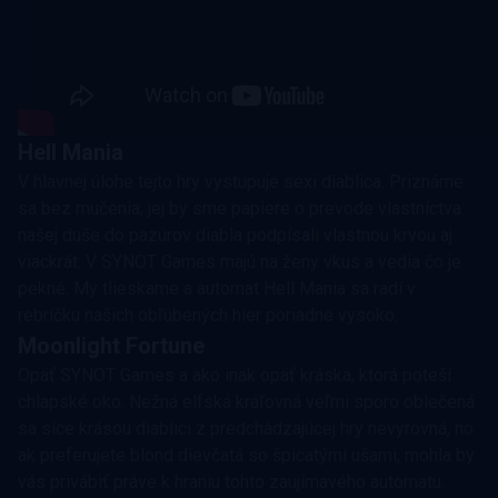
Hell Mania
V hlavnej úlohe tejto hry vystupuje sexi diablica. Priznáme
sa bez mučenia, jej by sme papiere o prevode vlastníctva
našej duše do pazúrov diabla podpísali vlastnou krvou aj
viackrát. V SYNOT Games majú na ženy vkus a vedia čo je
pekné. My tlieskame a automat Hell Mania sa radí v
rebríčku našich obľúbených hier poriadne vysoko.
Moonlight Fortune
Opäť SYNOT Games a ako inak opäť kráska, ktorá poteší
chlapské oko. Nežná elfská kráľovná veľmi sporo oblečená
sa síce krásou diablici z predchádzajúcej hry nevyrovná, no
ak preferujete blond dievčatá so špicatými ušami, mohla by
vás privábiť práve k hraniu tohto zaujímavého automatu.