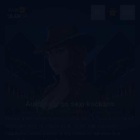
Automaty so sexi kočkami
casinosearch.sk
Články
Automaty so sexi kočkami
Krásne a samozrejme inteligentné ženy k hazardu patria od
nepamäti. Sme im vďační za to, že do inak prevažne
mužského sveta vnášajú prvky jemnosti, tajomnosti a