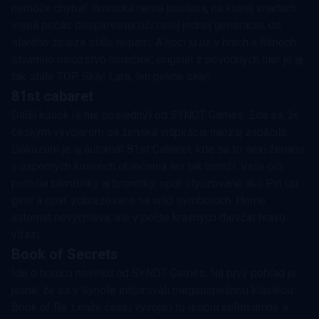
nemôže chýbať. Ikonická herná postava, na ktorej vnadách
viseli počas dospievania oči celej jednej generácie, do
starého železa stále nepatrí. A hoci ju už v hrách a filmoch
stvárnilo množstvo herečiek, originál z pôvodných hier je aj
tak stále TOP. Skáč Lara, len pekne skáč...
81st cabaret
Ďalší kúsok (a nie posledný) od SYNOT Games. Zdá sa, že
českým vývojárom sa ženská inšpirácia naozaj zapáčila.
Dôkazom je aj automat 81st Cabaret, kde sa to sexi ženami
v úsporných kúskoch oblečenia len tak hemží. Vaše oči
potešia blondínky aj brunetky, opäť štylizované ako Pin Up
girls a opäť zobrazované na wild symboloch. Herne
automat nevyčnieva, ale v počte krásnych dievčat hravo
víťazí.
Book of Secrets
Ide o horúcu novinku od SYNOT Games. Na prvý pohľad je
jasné, že sa v Synote inšpirovali megaúspešnou klasikou
Book of Ra. Lenže českí vývojári to urobili veľmi umne a