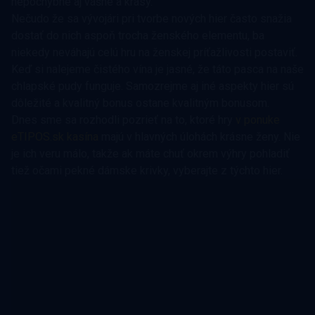
nepochybne aj vášne a krásy.
Nečudo že sa vývojári pri tvorbe nových hier často snažia
dostať do nich aspoň trocha ženského elementu, ba
niekedy neváhajú celú hru na ženskej príťažlivosti postaviť.
Keď si nalejeme čistého vína je jasné, že táto pasca na naše
chlapské pudy funguje. Samozrejme aj iné aspekty hier sú
dôležité a kvalitný bonus ostane kvalitným bonusom.
Dnes sme sa rozhodli pozrieť na to, ktoré hry
v ponuke
eTIPOS.sk kasína
majú v hlavných úlohách krásne ženy. Nie
je ich veru málo, takže ak máte chuť okrem výhry pohladiť
tiež očami pekné dámske krivky, vyberajte z týchto hier.