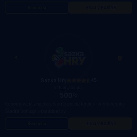
Recenzia
HRAJ V KASÍNE
4.
Sazka Hry
45
Vstupný bonus:
500
FS
Ronomovaná značka otvorila online kasíno na Slovensku.
Štedré bonusy a parádne hry.
Recenzia
HRAJ V KASÍNE