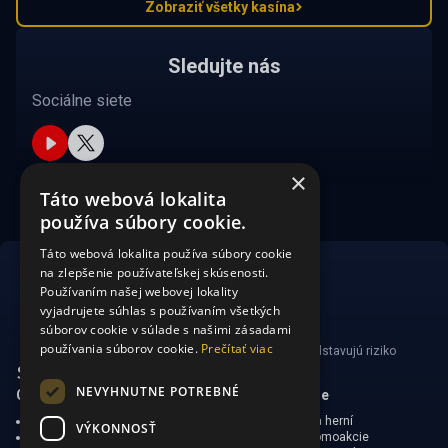
Zobraziť všetky kasína
Sledujte nás
Sociálne siete
×
Táto webová lokalita
používa súbory cookie.
Táto webová lokalita používa súbory cookie
na zlepšenie používateľskej skúsenosti.
Používaním našej webovej lokality
vyjadrujete súhlas s používaním všetkých
súborov cookie v súlade s našimi zásadami
používania súborov cookie.
Prečítať viac
Hrajte zodpovedne. Hazardné hry predstavujú riziko
vysokých finančných strát.
NEVYHNUTNE POTREBNÉ
CasinoSearch
Kasína a herne
O nás
Mapa kasín a herní
VÝKONNOSŤ
Zodpovedné hranie
Bonusy a promoakcie