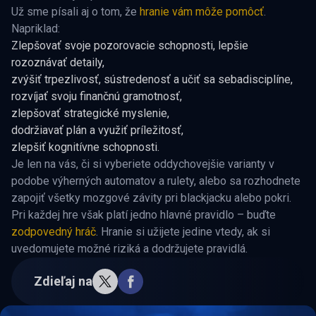
Už sme písali aj o tom, že
hranie vám môže pomôcť
.
Napriklad:
Zlepšovať svoje pozorovacie schopnosti, lepšie
rozoznávať detaily,
zvýšiť trpezlivosť, sústredenosť a učiť sa sebadisciplíne,
rozvíjať svoju finančnú gramotnosť,
zlepšovať strategické myslenie,
dodržiavať plán a využiť príležitosť,
zlepšiť kognitívne schopnosti.
Je len na vás, či si vyberiete oddychovejšie varianty v
podobe výherných automatov a rulety, alebo sa rozhodnete
zapojiť všetky mozgové závity pri blackjacku alebo pokri.
POZOR, TIPOS Jackpot - Zlatý v
Pri každej hre však platí jedno hlavné pravidlo – buďte
kasíne eTIPOS.sk čoskoro padne!
zodpovedný hráč
. Hranie si užijete jedine vtedy, ak si
uvedomujete možné riziká a dodržujete pravidlá.
Jeho hodnota je už viac ako
Zdieľaj na
123805 €