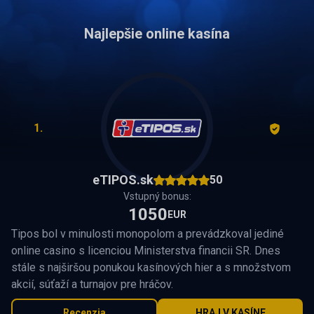
Neváhaj a hraj o jackpot.
Najlepšie online kasína
HRAJ V KASÍNE
1.
eTIPOS.sk
50
Vstupný bonus:
1050
EUR
Tipos bol v minulosti monopolom a prevádzkoval jediné
online casino s licenciou Ministerstva financii SR. Dnes
stále s najširšou ponukou kasínových hier a s množstvom
akcií, súťaží a turnajov pre hráčov.
Recenzia
HRAJ V KASÍNE