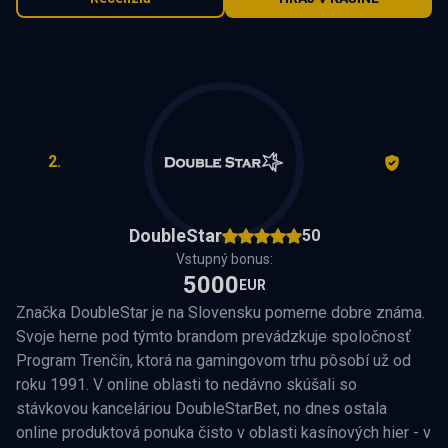
2.
DoubleStar
50
Vstupný bonus:
5000
EUR
Značka DoubleStar je na Slovensku pomerne dobre známa.
Svoje herne pod týmto brandom prevádzkuje spoločnosť
Program Trenčín, ktorá na gamingovom trhu pôsobí už od
roku 1991. V online oblasti to nedávno skúšali so
stávkovou kanceláriou DoubleStarBet, no dnes ostala
online produktová ponuka čisto v oblasti kasínových hier - v