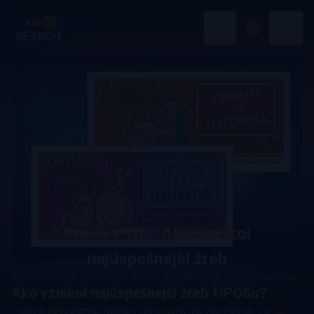
Prasa v žite: Ako vznikol
najúspešnejší žreb
casinosearch.sk
Články
Prasa v žite: Ako vznikol najúspešnejší žreb
Ako vznikol najúspešnejší žreb TIPOSu?
Zrejme nebudeme ďaleko od pravdy, ak napíšeme, že
so