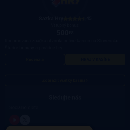
Sazka Hry
45
Vstupný bonus:
500
FS
Ronomovaná značka otvorila online kasíno na Slovensku.
Štedré bonusy a parádne hry.
Recenzia
HRAJ V KASÍNE
Zobraziť všetky kasína
Sledujte nás
Sociálne siete