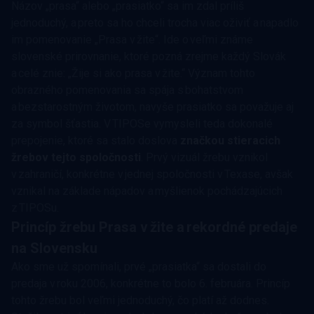
Názov „prasa“ alebo „prasiatko“ sa im zdal príliš
jednoduchý, a preto sa ho chceli trocha viac oživiť a napadlo
im pomenovanie „Prasa v žite“. Ide o veľmi známe
slovenské prirovnanie, ktoré pozná zrejme každý Slovák
a celé znie: „Žije si ako prasa v žite.“ Význam tohto
obrazného pomenovania sa spája s bohatstvom
a bezstarostným životom, navyše prasiatko sa považuje aj
za symbol šťastia. V TIPOSe vymysleli teda dokonalé
prepojenie, ktoré sa stalo doslova
značkou stieracich
žrebov tejto spoločnosti
. Prvý vizuál žrebu vznikol
v zahraničí, konkrétne v jednej spoločnosti v Texase, avšak
vznikal na základe nápadov a myšlienok pochádzajúcich
z TIPOSu.
Princíp žrebu Prasa v žite a rekordné predaje
na Slovensku
Ako sme už spomínali, prvé „prasiatka“ sa dostali do
predaja v roku 2006, konkrétne to bolo 6. februára. Princíp
tohto žrebu bol veľmi jednoduchý, čo platí až dodnes.