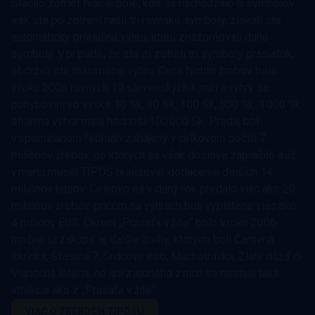
Stačilo zotrieť hracie pole, kde sa nachádzalo 6 symbolov
a ak ste po zotrení našli tri rovnaké symboly, získali ste
automaticky príslušnú výhru, ktorú znázorňovali dané
symboly. V prípade, že ste si zotreli tri symboly prasiatok,
obdržali ste maximálnu výhru. Cena týchto žrebov bola
v roku 2006 rovných 10 slovenských korún a výhry sa
pohybovali vo výške 10 Sk, 30 Sk, 100 Sk, 500 Sk, 1 000 Sk
a hlavná výhra mala hodnotu 100 000 Sk. Predaj bol
v spomínanom februári zahájený v celkovom počte 7
miliónov žrebov, po ktorých sa však doslova zaprášilo a už
v marci musel TIPOS realizovať dotlačenie ďalších 14
miliónov kusov. Celkovo sa v daný rok predalo viac ako 20
miliónov žrebov, pričom na výhrach boli vyplatené viac ako
4 milióny EUR. Okrem „Prasaťa v žite“ bolo v roku 2006
možné si zakúpiť aj ďalšie žreby, ktorými boli Čarovná
skrinka, Šťastná 7, Srdcové eso, Muchotrávka, Zlatý dážď či
Vianočná lotéria, no ani z jedného z nich sa nestala taká
atrakcia ako z „Prasaťa v žite“.
VIAC O ŽREBOCH TIPOSU