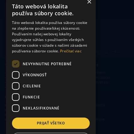
×
Táto webová lokalita
používa súbory cookie.
Táto webová lokalita používa súbory cookie
na zlepšenie používateľskej skúsenosti.
Používaním našej webovej lokality
vyjadrujete súhlas s používaním všetkých
súborov cookie v súlade s našimi zásadami
používania súborov cookie.
Prečítať viac
Hrajte zodpovedne. Hazardné hry predstavujú riziko
vysokých finančných strát.
NEVYHNUTNE POTREBNÉ
CasinoSearch
Kasína a herne
O nás
Mapa kasín a herní
VÝKONNOSŤ
Zodpovedné hranie
Bonusy a promoakcie
Ochrana súkromia
O hraní na Slovensku
CIELENIE
Obmedzená zodpovednosť
FUNKCIE
Online kasína
Kasínové hry
Obľúbené slovenské kasína
Výherné automaty
NEKLASIFIKOVANÉ
Kasínové bonusy
Ruleta
Free spiny v kasínach
Poker
Novinky a špeciálne ponuky
Ako hrať, recenzie
PRIJAŤ VŠETKO
Copyright © 2026