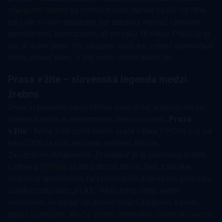
stieracimi žrebmi
sa stretol zrejme takmer každý. Už dlhé
roky ide o veľmi obľúbený typ zábavky naprieč všetkými
generáciami, samozrejme, až od veku 18 rokov. Prečo je to
tak, je úplne jasné. Po zakúpení stačí len zotrieť určenú časť
žrebu a hneď viete, či ste niečo vyhrali alebo nie.
Prasa v žite – slovenská legenda medzi
žrebmi
Dnes si povieme niečo bližšie o najväčšej legende medzi
žrebmi, ktorým je jednoznačne žreb s názvom „
Prasa
v žite
“. Tento žreb uzrel svetlo sveta vďaka TIPOSu a už od
roku 2006 na ňom môžeme pokúšať šťastie.
Za vznikom obľúbeného „Prasiatka“ je aj zaujímavý príbeh.
Ľuďom
z TIPOSu
sa totiž dostal do rúk žreb z nórskej
lotériovej spoločnosti, na ktorom bolo zobrazené prasiatko
s veľkým nápisom „FLAX.“ Nikto tomu vtedy veľmi
nerozumel, no zaujal ich svojím milým dizajnom, a preto
začali rozmýšľať, ako by z neho vymysleli slovenskú verziu.