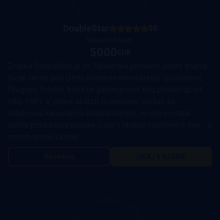
DoubleStar
50
Vstupný bonus:
5000
EUR
Značka DoubleStar je na Slovensku pomerne dobre známa.
Svoje herne pod týmto brandom prevádzkuje spoločnosť
Program Trenčín, ktorá na gamingovom trhu pôsobí už od
roku 1991. V online oblasti to nedávno skúšali so
stávkovou kanceláriou DoubleStarBet, no dnes ostala
online produktová ponuka čisto v oblasti kasínových hier - v
novom online kasíne.
Recenzia
HRAJ V KASÍNE