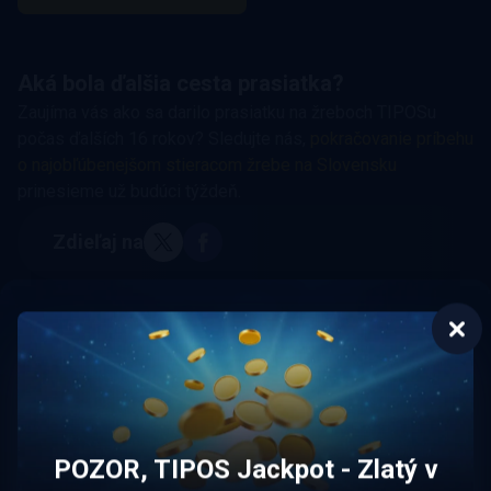
Aká bola ďalšia cesta prasiatka?
Zaujíma vás ako sa darilo prasiatku na žreboch TIPOSu
počas ďalších 16 rokov? Sledujte nás,
pokračovanie príbehu
o najobľúbenejšom stieracom žrebe na Slovensku
prinesieme už budúci týždeň.
Zdieľaj na
Najlepšie online kasína
POZOR, TIPOS Jackpot - Zlatý v