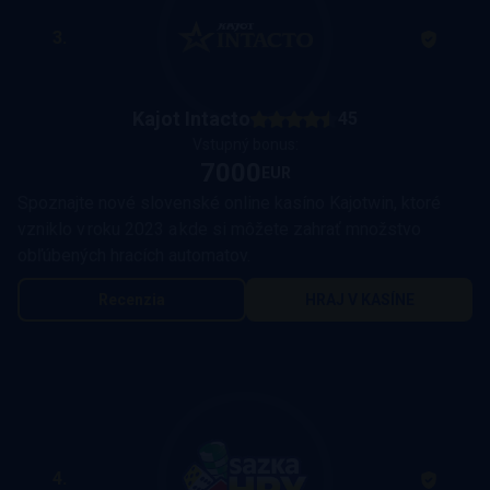
3.
Kajot Intacto
45
Vstupný bonus:
7000
EUR
Spoznajte nové slovenské online kasíno Kajotwin, ktoré
vzniklo v roku 2023 a kde si môžete zahrať množstvo
obľúbených hracích automatov.
Recenzia
HRAJ V KASÍNE
4.