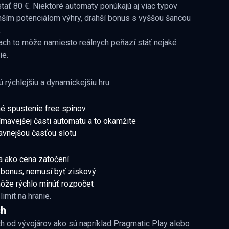
stať 80 €. Niektoré automaty ponúkajú aj viac typov
nším potenciálom výhry, drahší bonus s vyššou šancou
.
ach to môže namiesto reálnych peňazí stáť nejaké
ie.
 rýchlejšiu a dynamickejšiu hru.
é spustenie free spinov
jímavejšej časti automatu a to okamžite
avnejšou časťou slotu
a ako cena zatočení
š bonus, nemusí byť ziskový
ôže rýchlo minúť rozpočet
imit na hranie.
ch
 od vývojárov ako sú napríklad Pragmatic Play alebo