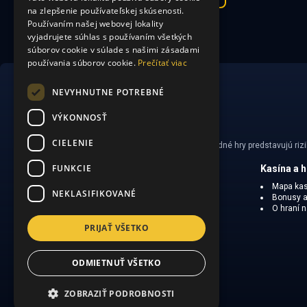
na zlepšenie používateľskej skúsenosti.
Používaním našej webovej lokality
vyjadrujete súhlas s používaním všetkých
súborov cookie v súlade s našimi zásadami
používania súborov cookie.
Prečítať viac
NEVYHNUTNE POTREBNÉ
VÝKONNOSŤ
CIELENIE
Hrajte zodpovedne. Hazardné hry predstavujú rizi
FUNKCIE
CasinoSearch
Kasína a 
O nás
Mapa kas
NEKLASIFIKOVANÉ
Zodpovedné hranie
Bonusy a
Ochrana súkromia
O hraní 
Obmedzená zodpovednosť
PRIJAŤ VŠETKO
ODMIETNUŤ VŠETKO
ZOBRAZIŤ PODROBNOSTI