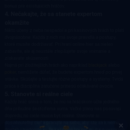
bonus pre existujúcich hráčov.
4. Nečakajte, že sa stanete expertom
okamžite
Nikto učený z neba nespadol a pri kasínových hrách to platí
dvojnásobne. Každá z nich má svoje pravidlá a postupy,
ktoré musíte dodržiavať. Pri hraní online hier sa nielen
zabavíte, ale aj neustále zlepšujete svoje vnímanie a
získavate skúsenosti.
Najmä pri zložitejších hrách ako napríklad
blackjack
alebo
poker
, nemôžete dúfať, že budete expertom hneď po prvej
stávke. Skúšajte a testujte rôzne postupy a systémy. Tvrdá
práca a disciplína zaručene prinesú očakávané ovocie.
5. Stanovte si reálne ciele
Každý hráč sníva o tom, že mú na hráčskom účte jedného
dňa pribudne šesťciferná suma. Veľké plány nás posúvajú
dopredu, no ciele musia byť reálne. Stanovte si
dosiahnuteľný cieľ a pracujte na sebe, aby ste sa k nemu
dostali. Uvedomte si, že kasínové hry nie sú iba o vysokých