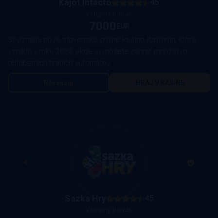
Kajot Intacto
45
Vstupný bonus:
7000
EUR
Spoznajte nové slovenské online kasíno Kajotwin, ktoré
vzniklo v roku 2023 a kde si môžete zahrať množstvo
obľúbených hracích automatov.
Recenzia
HRAJ V KASÍNE
4.
Sazka Hry
45
Vstupný bonus: