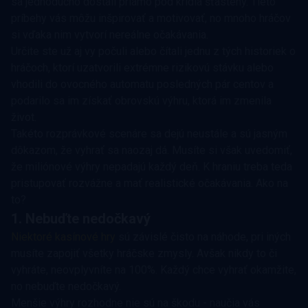
sa jednoducho dostali priamo pod krídla šťasteny. Tieto
príbehy vás môžu inšpirovať a motivovať, no mnoho hráčov
si vďaka nim vytvorí nereálne očakávania.
Určite ste už aj vy počuli alebo čítali jednu z tých historiek o
hráčoch, ktorí uzatvorili extrémne rizikovú stávku alebo
vhodili do ovocného automatu posledných pár centov a
podarilo sa im získať obrovskú výhru, ktorá im zmenila
život.
Takéto rozprávkové scenáre sa dejú neustále a sú jasným
dôkazom, že vyhrať sa naozaj dá. Musíte si však uvedomiť,
že miliónové výhry nepadajú každý deň. K hraniu treba teda
pristupovať rozvážne a mať realistické očakávania. Ako na
to?
1. Nebuďte nedočkavý
Niektoré kasínové hry
sú závislé čisto na náhode, pri iných
musíte zapojiť všetky hráčske zmysly. Avšak nikdy to či
vyhráte, neovplyvníte na 100%. Každý chce vyhrať okamžite,
no nebuďte nedočkavý.
Menšie výhry rozhodne nie sú na škodu - naučia vás