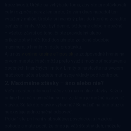
trpezlivosti. Určite sa vyhýbajte tomu, aby ste prestávkovali
celý rozpočet naraz len preto, že vám dnes nepadol ten
vytúžený milión. Urobte si finančný plán, do ktorého zaradíte
peňažné limity. Môžu byť denné, týždenné alebo mesačné
– všetko závisí od toho, či ste pravidelný alebo
príležitostný hráč. Keď dosiahnete za dané obdobie
maximum, s hraním si dajte prestávku.
Aj u nás
v online kasíne eTipos.sk
je zodpovedné hranie na
prvom mieste. Hráči môžu preto využiť možnosť nastavenia
osobných finančných limitov. Limity si nastavíte na svojom
hráčskom účte a budete mať svoje vklady pod kontrolou.
2. Maximálne stávky – áno alebo nie?
Veľmi častou dilemou hráčov sú maximálne stávky. Každá
online hra má maximálnu sumu, za ktorú je možné uzatvoriť
stávku. Sú takéto stávky výhodné? Bohužiaľ, na túto otázku
neexistuje jednoznačná odpoveď.
Pokiaľ ste pri hraní v absolútnej psychickej a fyzickej
pohode a máte pocit, že dnes je váš šťastný deň, môžete