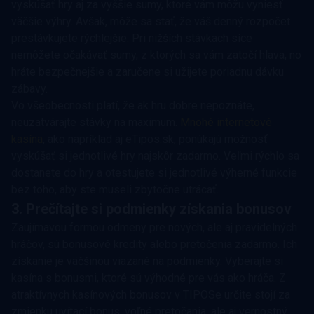
vyskúšať hry aj za vyššie sumy, ktoré vám môžu vyniesť
väčšie výhry. Avšak, môže sa stať, že váš denný rozpočet
prestávkujete rýchlejšie. Pri nižších stávkach síce
nemôžete očakávať sumy, z ktorých sa vám zatočí hlava, no
hráte bezpečnejšie a zaručene si užijete poriadnu dávku
zábavy.
Vo všeobecnosti platí, že ak hru dobre nepoznáte,
neuzatvárajte stávky na maximum.
Mnohé internetové
kasína
, ako napríklad aj eTipos.sk, ponúkajú možnosť
vyskúšať si jednotlivé hry najskôr zadarmo. Veľmi rýchlo sa
dostanete do hry a otestujete si jednotlivé výherné funkcie
bez toho, aby ste museli zbytočne utrácať.
3. Prečítajte si podmienky získania bonusov
Zaujímavou formou odmeny pre nových, ale aj pravidelných
hráčov, sú bonusové kredity alebo pretočenia zadarmo. Ich
získanie je väčšinou viazané na podmienky. Vyberajte si
kasína s bonusmi, ktoré sú výhodné pre vás ako hráča. Z
atraktívnych kasínových bonusov v TIPOSe určite stojí za
zmienku uvítací bonus, voľné pretočania, ale aj vernostný