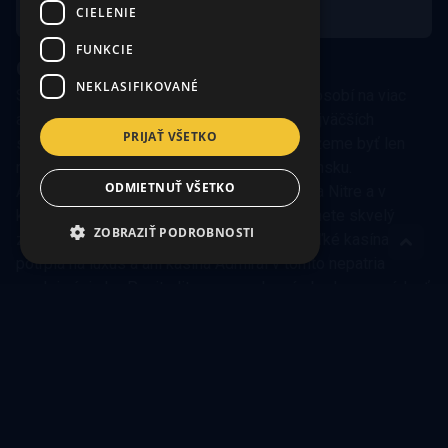
CIELENIE
FUNKCIE
O hraní v kasínach Admiral
NEKLASIFIKOVANÉ
Spoločnosť Admiral, ktorá sa hrdí tým, že pôsobí na viac
ako 1500 miestach na svete, patrí medzi najväčších
PRIJAŤ VŠETKO
svetových prevádzkovateľov kasín. My môžeme byť len
radi, že hneď tri kasína sú aj u nás, na Slovensku.
ODMIETNUŤ VŠETKO
Admiral kasína nájdete v Bratislave, Trnave a Nitre a v
každom z nich si môžete byť istý, že dostanete skvelý
ZOBRAZIŤ PODROBNOSTI
zážitok a to nielen zo samotného hrania. Veľké kasína si
potrpia na luxus a ani kasína Admiral v tomto nepatria
medzi výnimky. Pocit elity a prepychu vás bude sprevádzať
na každom kroku.
Čo sa týka vybavenia, je jasné, že v najväčšej miere sú tu
zastúpené najmä VLT prístroje od Admiralu. Ak máte radi ich
hry, nájdete ich tu prakticky všetky. Okrem Admiralu sa
zahráte ešte na VNT zariadeniach. Sú síce menej známe,
ale kvalita im nechýba. K dispozícii je aj elektronická ruleta