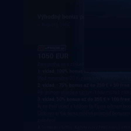
Výhodný bonus pre nových hráčov
August 8, 2026
1050 EUR
Zaregistruj sa a získaš bonusový uvítací balíč
1. vklad: 100% bonus až do 350 € + 130 fre
Vlož minimálne 20 €, zadaj kód TIPOS01 a Tipo
2. vklad: : 75% bonus až do 350 € + 50 free
Po druhom vklade a vložení kódu môžeš získa
3. vklad: 50% bonus až do 350 € + 100 free
Aj za tretí vklad s kódom ťa Tipos odmení bo
Celkovo si tak teraz môžeš prilepšiť bonusmi
zatočení.
A to nie je všetko. Každý nový hráč navyše h