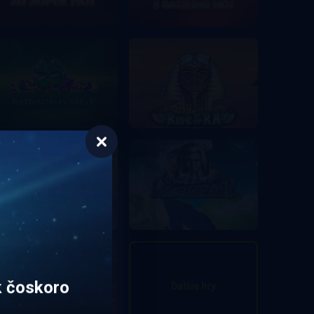
Ďalšie hry
k čoskoro