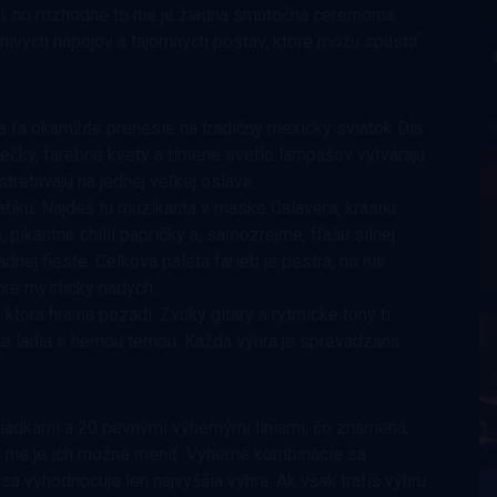
í, no rozhodne to nie je žiadna smútočná ceremónia.
hnivých nápojov a tajomných postáv, ktoré môžu spustiť
á ťa okamžite prenesie na tradičný mexický sviatok Día
iečky, farebné kvety a tlmené svetlo lampášov vytvárajú
stretávajú na jednej veľkej oslave.
atiku. Nájdeš tu muzikanta v maske Calavera, krásnu
pikantné chilli papričky a, samozrejme, fľašu silnej
dnej fieste. Celková paleta farieb je pestrá, no nie
hre mystický nádych.
ktorá hrá na pozadí. Zvuky gitary a rytmické tóny ti
e ladia s hernou témou. Každá výhra je sprevádzaná
riadkami a 20 pevnými výhernými líniami, čo znamená,
a nie je ich možné meniť. Výherné kombinácie sa
i sa vyhodnocuje len najvyššia výhra. Ak však trafíš výhru