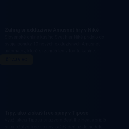
Zahraj si exkluzívne Amusnet hry v Niké
Slovenské online kasíno Svet hier Niké pridalo do
svojej ponuky 10 nových exkluzívnych Amusnet
automatov, ktoré si zahráš len v tomto kasíne.
ČÍTAJ VIAC
Tipy, ako získaš free spiny v Tipose
Využi akciu Tiposu s názvom Beat the Heat a pripíš
si množstvo free spinov každý deň až do nedele