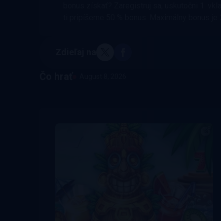
bonus získať? Zaregistruj sa, uskutočni 1. vk
ti pripíšeme 50 % bonus. Maximálny bonus je 20
Zdieľaj na
Čo hrať
August 8, 2026