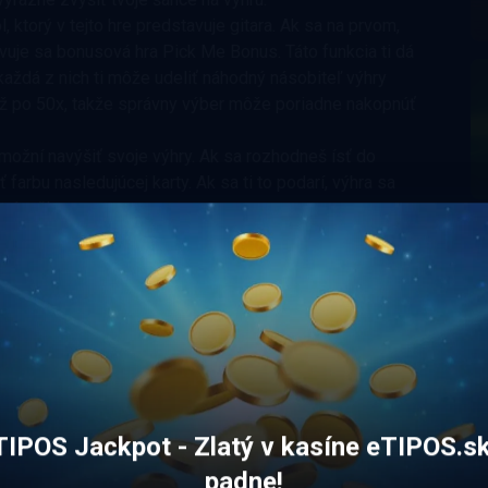
ktorý v tejto hre predstavuje gitara. Ak sa na prvom,
tivuje sa bonusová hra Pick Me Bonus. Táto funkcia ti dá
aždá z nich ti môže udeliť náhodný násobiteľ výhry
ž po 50x, takže správny výber môže poriadne nakopnúť
umožní navýšiť svoje výhry. Ak sa rozhodneš ísť do
 farbu nasledujúcej karty. Ak sa ti to podarí, výhra sa
trácaš!
ho, ako sa dá mexická tematika Día de los Muertos
mi prvkami. Vizuál je podmanivý, s detailne
 ktoré skvele dopĺňa tradičná mexická hudba. Hra
Scatter bonus a interaktívnu Pick Me funkciu, ktorá
u a bonusmi, ktoré ťa udržia v hre, Dancing Dead je
erzii na
eTipose
, kde si môžeš všetky funkcie
IPOS Jackpot - Zlatý v kasíne eTIPOS.s