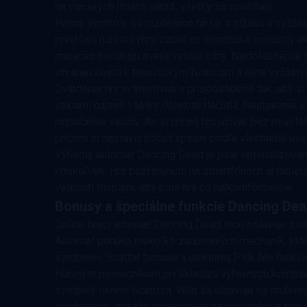
na viacerých líniách naraz, všetky sa spočítajú.
Herné symboly sú rozdelené na tie s nižšou a vyššo
prinášajú nižšie výhry, zatiaľ čo tematické symboly a
maracas ponúkajú oveľa vyššie cifry. Najdôležitejšie 
otvárajú cestu k bonusovým funkciám a ešte vyšším 
Ovládanie hry je intuitívne a prispôsobené tak, aby s
valcami nájdeš všetky dôležité tlačidlá. Nastavenie st
roztočenie valcov. Ak si chceš hru užívať bez neustá
pričom si nastavíš počet spinov podľa vlastného uvá
Výherný automat Dancing Dead je plne optimalizovan
kdekoľvek. Hra beží plynulo na smartfónoch aj table
veľkosti displeja, aby bola hra čo najkomfortnejšia.
Bonusy a špeciálne funkcie Dancing De
Online hrací automat Dancing Dead síce oslavuje zos
Automat ponúka niekoľko zaujímavých mechaník, ktoré
symbolov, Scatter bonusu a unikátnej Pick Me funkci
Hlavným pomocníkom pri skladaní výherných kombinác
symboly okrem Scattera. Wild sa objavuje na druhom, 
kombinácie, dokáže expandovať na celý valec a tým v