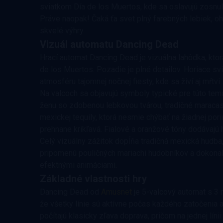
sviatkom Día de los Muertos, kde sa oslavujú zosnul
Práve naopak! Čaká ťa svet plný farebných lebiek, o
skvelé výhry.
Vizuál automatu Dancing Dead
Hrací automat Dancing Dead je vizuálna lahôdka, ktor
de los Muertos. Pozadie je plné detailov. Horiace sv
atmosféru tajomnej nočnej fiesty, kde sa živí aj mŕtvi 
Na valcoch sa objavujú symboly typické pre túto tem
ženu so zdobenou lebkovou tvárou, tradičné maracas, 
mexickej tequily, ktorá nesmie chýbať na žiadnej poria
prehnane krikľavá. Fialové a oranžové tóny dodávajú 
Celý vizuálny zážitok dopĺňa tradičná mexická hudba, 
pripomenú pouličných mariachi hudobníkov a dokonal
efektnými animáciami.
Základné vlastnosti hry
Dancing Dead od
Amusnet
je 5-valcový automat s 3 
že všetky línie sú aktívne počas každého zatočenia 
počítajú klasicky zľava doprava, pričom na jednej líni