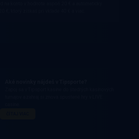
lad na konto v hodnote aspoň 20 € a automaticky
 €, ktorý získaš pri vklade 40 € a viac.
Aké novinky nájdeš v Tipsporte?
Zapoj sa v Tipsport kasíne do štedrých kasínových
turnajov a zahraj si znova spustené hry v LIVE
casine.
ČÍTAJ VIAC