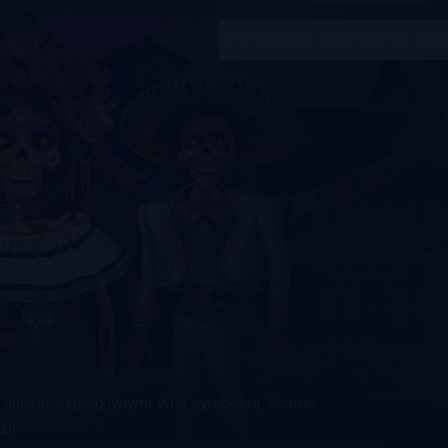
Online kasína
Kasínové hry
Blog
líniami, expanzívnymi Wild symbolmi, Scatter
zii