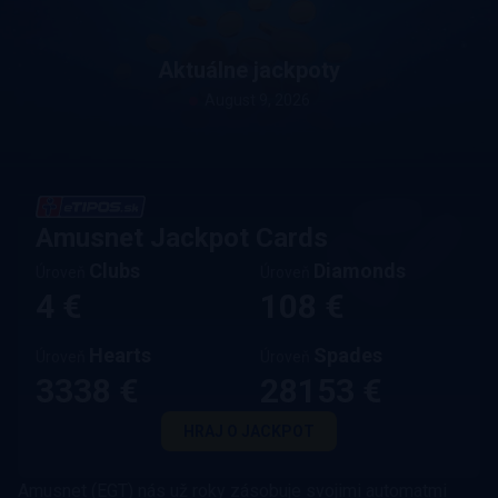
Aktuálne jackpoty
August 9, 2026
Amusnet Jackpot Cards
Clubs
Diamonds
Úroveň
Úroveň
4 €
108 €
Hearts
Spades
Úroveň
Úroveň
3338 €
28153 €
HRAJ O JACKPOT
Amusnet (EGT) nás už roky zásobuje svojimi automatmi