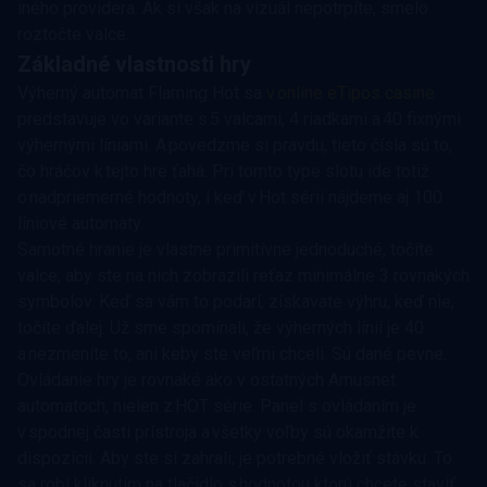
iného providera. Ak si však na vizuál nepotrpíte, smelo
roztočte valce.
Základné vlastnosti hry
Výherný automat Flaming Hot sa
v online eTipos casine
predstavuje vo variante s 5 valcami, 4 riadkami a 40 fixnými
výhernými líniami. A povedzme si pravdu, tieto čísla sú to,
čo hráčov k tejto hre ťahá. Pri tomto type slotu ide totiž
o nadpriemerné hodnoty, i keď v Hot sérii nájdeme aj 100
líniové automaty.
Samotné hranie je vlastne primitívne jednoduché, točíte
valce, aby ste na nich zobrazili reťaz minimálne 3 rovnakých
symbolov. Keď sa vám to podarí, získavate výhru, keď nie,
točíte ďalej. Už sme spomínali, že výherných línií je 40
a nezmeníte to, ani keby ste veľmi chceli. Sú dané pevne.
Ovládanie hry je rovnaké ako v ostatných Amusnet
automatoch, nielen z HOT série. Panel s ovládaním je
v spodnej časti prístroja a všetky voľby sú okamžite k
dispozícii. Aby ste si zahrali, je potrebné vložiť stávku. To
sa robí kliknutím na tlačidlo s hodnotou ktorú chcete staviť.