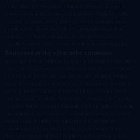
dobre. Baví nás. Pragmatic cieli jednoznačne na mobilné
hranie a tomu je absolútne podriadené aj ovládanie. Všetky
dôležité ovládacie prvky automatu Gems Bonanza sú na
pravej strane obrazovky. Ono ich v podstate veľa nie je.
Jedno veľké tlačidlo na spustenie hry a k nemu len dve
tlačidlá na výber výšky stávky. A ešte button pre Autoplay.
Bonusové prvky výherného automatu
Gems Bonanza je alternatívny slot nielen hrateľnosťou ale aj
inovatívnymi a zaujímavými bonusovými funkciami. Klastre
tu nefungujú len ako spôsob ako vytvoriť výherné kombo.
Sú priamo zatiahnuté aj do bonusov. Každý úspešný klaster
aktivuje jednu z piatich náhodných funkcií - modrú, ružovú,
zelenú, červenú a zlatú. Tieto funkcie pridávajú do hry wild
symboly, menia symboly, zväčšujú symboly alebo pridávajú
multiplikátory, čo vám umožní dosiahnuť výraznejšie výhry.
Každá z piatich farebných funkcií prináša jedinečný
mechanizmus, ktorý výrazne ovplyvňuje dynamiku hry.
Napríklad, modrá funkcia ("Nuclear") úplne vymení všetky