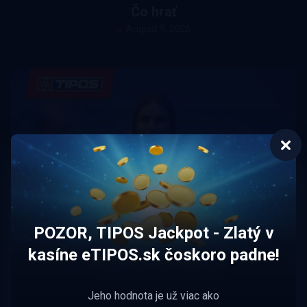
Čo hrať
August 9, 2026
POZOR, TIPOS Jackpot - Zlatý v
kasíne eTIPOS.sk čoskoro padne!
Tipy, ako získaš free spiny v Tipose
Jeho hodnota je už viac ako
Využi akciu Tiposu s názvom Beat the Heat a pripíš si