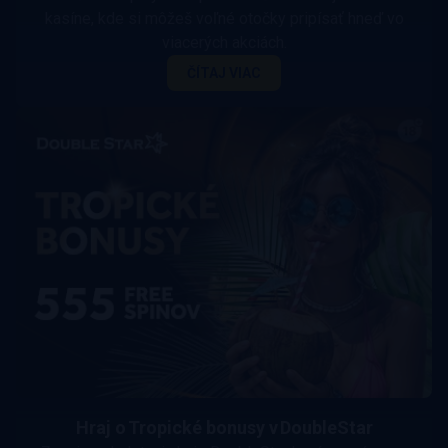
kasíne, kde si môžeš voľné otočky pripísať hneď vo
viacerých akciách.
ČÍTAJ VIAC
Hraj o Tropické bonusy v DoubleStar