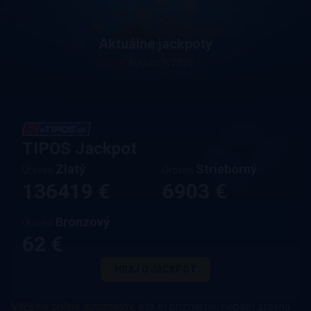
Aktuálne jackpoty
August 9, 2026
TIPOS Jackpot
Zlatý
Strieborný
Úroveň
Úroveň
136419 €
6903 €
Bronzový
Úroveň
62 €
HRAJ O JACKPOT
Väčšina online automatov
, a to si priznajme, nepatrí zrovna