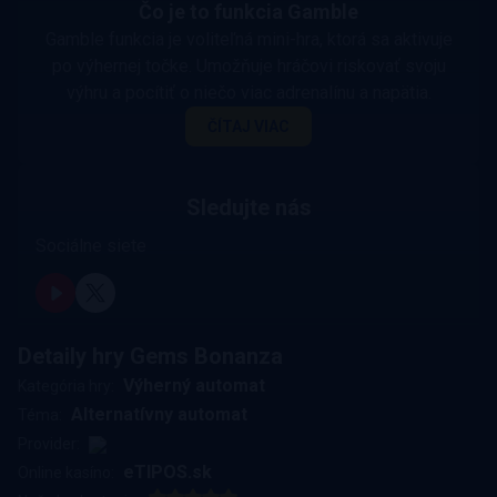
Čo je to funkcia Gamble
Gamble funkcia je voliteľná mini-hra, ktorá sa aktivuje
po výhernej točke. Umožňuje hráčovi riskovať svoju
výhru a pocítiť o niečo viac adrenalínu a napätia.
ČÍTAJ VIAC
Sledujte nás
Sociálne siete
Detaily hry Gems Bonanza
Výherný automat
Kategória hry:
Alternatívny automat
Téma:
Provider:
eTIPOS.sk
Online kasíno: