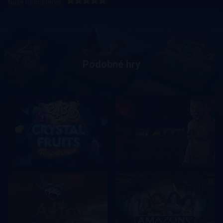
Naše hodnotenie:
Podobné hry