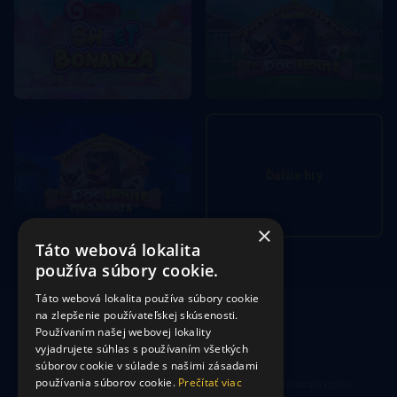
Ďalšie hry
×
Táto webová lokalita
používa súbory cookie.
Táto webová lokalita používa súbory cookie
na zlepšenie používateľskej skúsenosti.
Používaním našej webovej lokality
vyjadrujete súhlas s používaním všetkých
súborov cookie v súlade s našimi zásadami
používania súborov cookie.
Prečítať viac
Hrajte zodpovedne. Hazardné hry predstavujú riziko