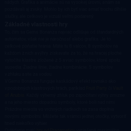
nádych. Grafika a animácie sú na vysokej úrovni, a nám sa
pozdávali aj zvuky. Mohlo by ich byť viac a mať trochu dlhšie
slučky, ale celkovo je vizuál veľmi podarený.
Základné vlastnosti hry
To, čím sa Gems Bonanza najviac odlišuje od štandardných
automatov, však nie je náročnosť alebo grafika. Je to
celkové poňatie hrania. Máte tu 8 valcov, 8 symbolov na
každom z nich a výhry získavate za to, že na hracej ploche
vytočíte klastre zložené z 5 a viac symbolov, ktoré spolu
susedia. Žiadne línie, žiadne kombinácie. 5 symbolov
v zhluku a ste za vodou.
V Gems Bonanza funguje kaskádový efekt rovnako ako
v podobných klastrových hrách, paríklad
Fruit Party
či
Vault
of Anubis
. Každý výherný zhluk po započítaní výhry zmizne
a na jeho miesto dopadnú symboly, ktoré boli nad nimi.
Prázdne miesta vo vrchných riadkoch sa zasa doplnia
novými symbolmi. Môžete tak v rámci jednej otočky, vytvoriť
hneď niekoľko výhier.
Ovládanie majú
hry od Pragamaticu
vyriešené maximálne