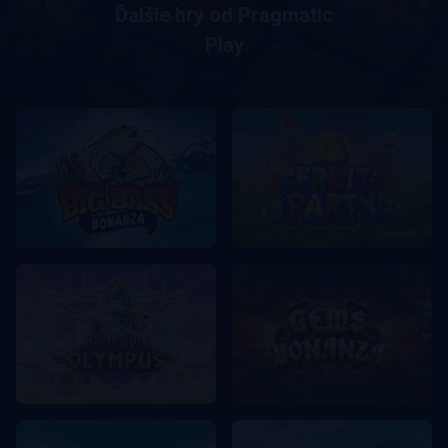
Ďalšie hry od Pragmatic
Play