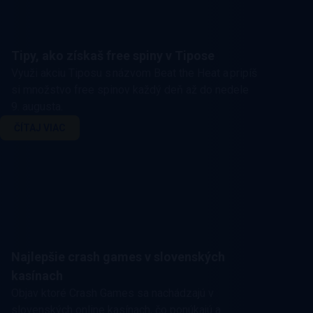
Tipy, ako získaš free spiny v Tipose
Využi akciu Tiposu s názvom Beat the Heat a pripíš
si množstvo free spinov každý deň až do nedele
9. augusta.
ČÍTAJ VIAC
Najlepšie crash games v slovenských
kasínach
Objav ktoré Crash Games sa nachádzajú v
slovenských online kasínach, čo ponúkajú a