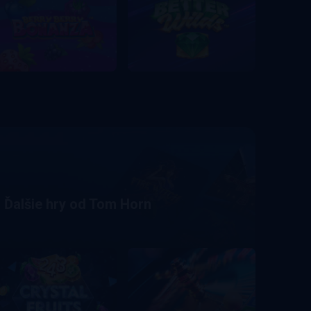
Ďalšie hry od Tom Horn