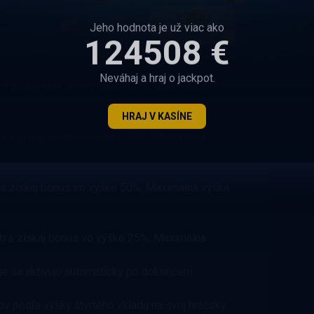
padne!
ZÍSKAJ
BONUS
Jeho hodnota je už viac ako
124508 €
h a získaj bonus vo výške 100%. Maximálna
Neváhaj a hraj o jackpot.
HRAJ V KASÍNE
ch a získaj bonus vo výške 75%. Maximálna
h a získaj bonus vo výške 50%. Maximálna výška
ách a získaj bonus vo výške 25%. Maximálna
Tie sa aktivujú automaticky po dokončení
ov podľa výšky štvrtého vkladu na svoj hráčsky