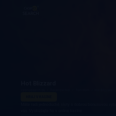
Hot Blizzard
casinosearch.sk
Recenzie hier
Tom Horn
Hot Blizzard
HRAJ V KASÍNE
Máte radi jednoduché sloty s dobrou bonusovou výba
vás. Vyskúšajte ho v online kasíne.